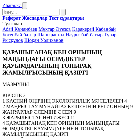
Zharar
.kz
Реферат
Жоспарлар
Тест сұрақтары
Тұлғалар
Абай Құнанбаев
Мұхтар Әуезов
Қаракерей Қабанбай
Бөгенбай батыр
Шапырашты Наурызбай батыр
Тұрар
Рысқұлов
Шоқан Уәлиханов
ҚАРАШЫҒАНАҚ КЕН ОРНЫНЫҢ
МАҢЫНДАҒЫ ӨСІМДІКТЕР
ҚАУЫМДАРЫНЫҢ ТОПЫРАҚ
ЖАМЫЛҒЫСЫНЫҢ ҚАЗІРГІ
МАЗМҰНЫ
КІРІСПЕ 3
1 КАСПИЙ ӨҢІРІНІҢ ЭКОЛОГИЯЛЫҚ МӘСЕЛЕЛЕРІ 4
2 МАҢҒЫСТАУ МҰНАЙГАЗ КЕШЕНІНІҢ РЕГИОННЫҢ 9
ЖАНУАРЛАР ӘЛЕМІНЕ ӘСЕРІ 9
3 ЖАРЫЛЫСТАР НӘТИЖЕСІ 11
4 ҚАРАШЫҒАНАҚ КЕН ОРНЫНЫҢ МАҢЫНДАҒЫ
ӨСІМДІКТЕР ҚАУЫМДАРЫНЫҢ ТОПЫРАҚ
ЖАМЫЛҒЫСЫНЫҢ ҚАЗІРГІ