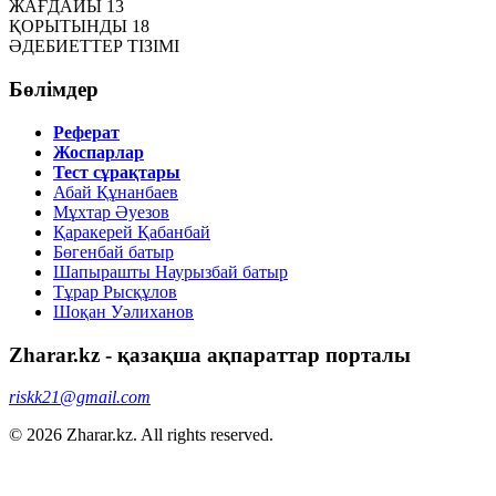
ЖАҒДАЙЫ 13
ҚОРЫТЫНДЫ 18
ӘДЕБИЕТТЕР ТІЗІМІ
Бөлімдер
Реферат
Жоспарлар
Тест сұрақтары
Абай Құнанбаев
Мұхтар Әуезов
Қаракерей Қабанбай
Бөгенбай батыр
Шапырашты Наурызбай батыр
Тұрар Рысқұлов
Шоқан Уәлиханов
Zharar.kz - қазақша ақпараттар порталы
riskk21@gmail.com
© 2026 Zharar.kz. All rights reserved.