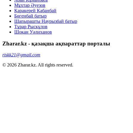
Мұхтар Әуезов
Қаракерей Қабанбай
Бөгенбай батыр
Шапырашты Наурызбай батыр
Тұрар Рысқұлов
Шоқан Уәлиханов
Zharar.kz - қазақша ақпараттар порталы
riskk21@gmail.com
© 2026 Zharar.kz. All rights reserved.