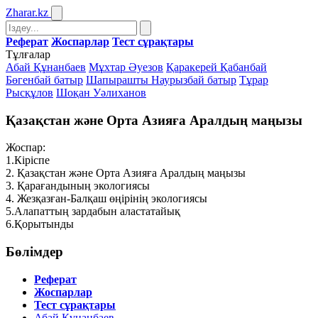
Zharar
.kz
Реферат
Жоспарлар
Тест сұрақтары
Тұлғалар
Абай Құнанбаев
Мұхтар Әуезов
Қаракерей Қабанбай
Бөгенбай батыр
Шапырашты Наурызбай батыр
Тұрар
Рысқұлов
Шоқан Уәлиханов
Қазақстан және Орта Азияға Аралдың маңызы
Жоспар:
1.Кіріспе
2. Қазақстан және Орта Азияға Аралдың маңызы
3. Қарағандының экологиясы
4. Жезқазған-Балқаш өңірінің экологиясы
5.Алапаттың зардабын аластатайық
6.Қорытынды
Бөлімдер
Реферат
Жоспарлар
Тест сұрақтары
Абай Құнанбаев