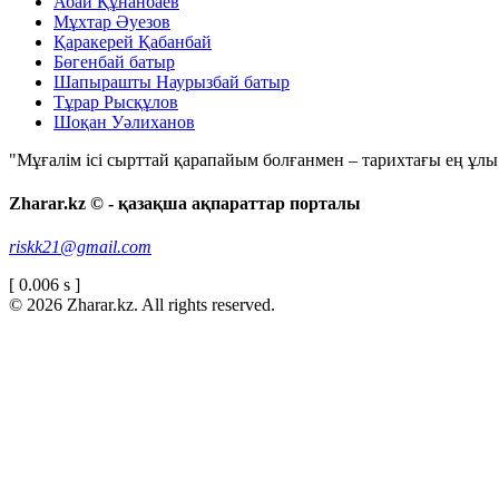
Абай Құнанбаев
Мұхтар Әуезов
Қаракерей Қабанбай
Бөгенбай батыр
Шапырашты Наурызбай батыр
Тұрар Рысқұлов
Шоқан Уәлиханов
"Мұғалім ісі сырттай қарапайым болғанмен – тарихтағы ең ұлы і
Zharar.kz © - қазақша ақпараттар порталы
riskk21@gmail.com
[ 0.006 s ]
© 2026 Zharar.kz. All rights reserved.