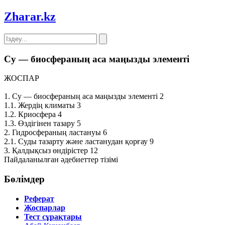
Zharar
.kz
Су — биосфераның аса маңызды элементi
ЖОСПАР
1. Су — биосфераның аса маңызды элементi 2
1.1. Жердiң климаты 3
1.2. Криосфера 4
1.3. Өздiгiнен тазару 5
2. Гидросфераның ластануы 6
2.1. Суды тазарту және ластанудан қорғау 9
3. Қалдықсыз өндiрiстер 12
Пайдаланылған әдебиеттер тізімі
Бөлімдер
Реферат
Жоспарлар
Тест сұрақтары