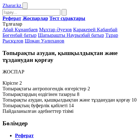
Zharar
.kz
Реферат
Жоспарлар
Тест сұрақтары
Тұлғалар
Абай Құнанбаев
Мұхтар Әуезов
Қаракерей Қабанбай
Бөгенбай батыр
Шапырашты Наурызбай батыр
Тұрар
Рысқұлов
Шоқан Уәлиханов
Топырақты азудан, қышқылдықтан және
тұзданудан қорғау
ЖОСПАР
Кіріспе 2
Топырақтағы антропогендік өзгерістер 2
Топырақтардың өздігінен тазаруы 8
Топырақты азудан, қышқылдықтан және тұзданудан қорғау 10
Топырақтың буферлік қабілеті 14
Пайдаланылған әдебиеттер тізімі
Бөлімдер
Реферат