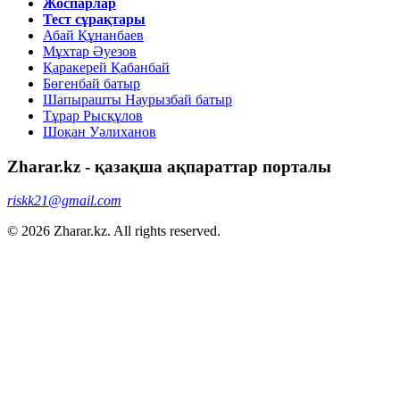
Жоспарлар
Тест сұрақтары
Абай Құнанбаев
Мұхтар Әуезов
Қаракерей Қабанбай
Бөгенбай батыр
Шапырашты Наурызбай батыр
Тұрар Рысқұлов
Шоқан Уәлиханов
Zharar.kz - қазақша ақпараттар порталы
riskk21@gmail.com
© 2026 Zharar.kz. All rights reserved.