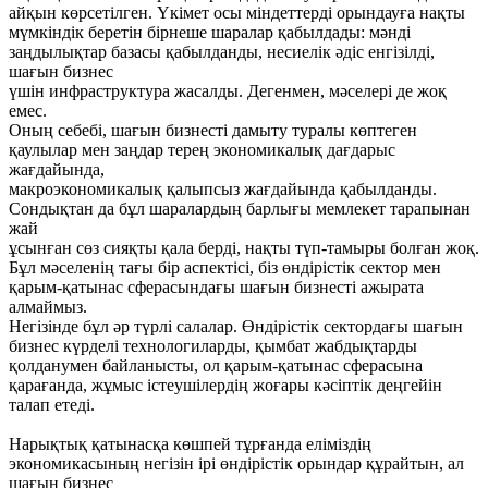
айқын көрсетілген. Үкімет осы міндеттерді орындауға нақты
мүмкіндік беретін бірнеше шаралар қабылдады: мәнді
заңдылықтар базасы қабылданды, несиелік әдіс енгізілді,
шағын бизнес
үшін инфраструктура жасалды. Дегенмен, мәселері де жоқ
емес.
Оның себебі, шағын бизнесті дамыту туралы көптеген
қаулылар мен заңдар терең экономикалық дағдарыс
жағдайында,
макроэкономикалық қалыпсыз жағдайында қабылданды.
Сондықтан да бұл шаралардың барлығы мемлекет тарапынан
жай
ұсынған сөз сияқты қала берді, нақты түп-тамыры болған жоқ.
Бұл мәселенің тағы бір аспектісі, біз өндірістік сектор мен
қарым-қатынас сферасындағы шағын бизнесті ажырата
алмаймыз.
Негізінде бұл әр түрлі салалар. Өндірістік сектордағы шағын
бизнес күрделі технологиларды, қымбат жабдықтарды
қолданумен байланысты, ол қарым-қатынас сферасына
қарағанда, жұмыс істеушілердің жоғары кәсіптік деңгейін
талап етеді.
Нарықтық қатынасқа көшпей тұрғанда еліміздің
экономикасының негізін ірі өндірістік орындар құрайтын, ал
шағын бизнес