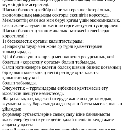
мүмкіндігіне әсер етеді.
Шағын бизнестің кейбір өзіне тән ерекшеліктері оның
экономиканың маңызды секторы екендігін көрсетеді.
Мемлекеттің оған аса мән беруі қоғам үшін экономикалық,
саяси және әлеуметтік жетістіктерге жетумен түсіндіріледі.
Шағын бизнестің экономикалық нәтижесі келесілерде
көрсетіледі :
1) бәсекелестік ортаны қалыптастырады;
2) нарықты тауар мен және әр түрлі қызметтермен
толықтырады;
3) ірі бизнес үшін кадрлар мен капитал ресурсының көзі
болатын «қөректену ортасы» болып табылады.
Саяси нәтижелерге келетін болсақ шағын бизнес қоғамның
бір қалыптылығының негізі ретінде орта класты
қалыптастыру көзі
болып табылады.
Әлеуметтік – тұрғындарды еңбекпен қамтамасыз ету
мәселесін шешуге көмектеседі.
Жаңа салықтық кодексті игеруде және осы дипломдық
жұмысты жазу барысында алда тұрған басты мәселе, шағын
ұйымдық
формалар субъектілеріне салық салу ісіне байланысты
мәселелер бүгінгі күнге дейін қалай шешіліп келді және
алдағы уақытта
қандай жолдармен шешілмек екендігін анықтау, сонымен