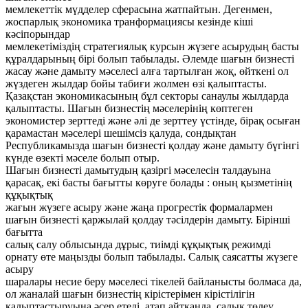
мемлекеттік мүдделер сферасына жатпайтын. Дегенмен,
жоспарлық экономика транформациясы кезінде кіші
кәсіпорындар
мемлекетіміздің стратегиялық курсын жүзеге асырудың басты
құралдарының бірі болып табылады. Әлемде шағын бизнесті
жасау және дамыту мәселесі алға тартылған жоқ, өйткені ол
жүздеген жылдар бойы табиғи жолмен өзі қалыптасты.
Қазақстан экономикасының бұл секторы санаулы жылдарда
қалыптасты. Шағын бизнестің мәселерінің көптеген
экономистер зерттеді және әлі де зерттеу үстінде, бірақ осыған
қарамастан мәселері шешімсіз қалуда, сондықтан
Республикамызда шағын бизнесті қолдау және дамыту бүгінгі
күнде өзекті мәселе болып отыр.
Шағын бизнесті дамытудың қазіргі мәселесін талдауына
қарасақ, екі басты бағытты көруге болады : оның қызметінің
құқықтық
жағын жүзеге асыру және жаңа прогрестік формалармен
шағын бизнесті қаржылай қолдау тәсілдерін дамыту. Бірінші
бағытта
салық салу облысында дұрыс, тиімді құқықтық режимді
орнату өте маңызды болып табылады. Салық саясатты жүзеге
асыру
шаралары несие беру мәселесі тікелей байланысты болмаса да,
ол жаналай шағын бизнестің кірістерімен кірістілігін
қалыптастыруына әсер етеді, атап айтқанда, салық төлеу