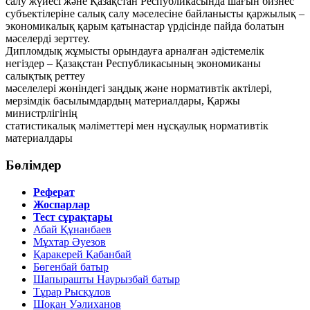
салу жүйесі және Қазақстан Республикасында шағын бизнес
субъектілеріне салық салу мәселесіне байланысты қаржылық –
экономикалық қарым қатынастар үрдісінде пайда болатын
мәселерді зерттеу.
Дипломдық жұмысты орындауға арналған әдістемелік
негіздер – Қазақстан Республикасының экономиканы
салықтық реттеу
мәселелері жөніндегі заңдық және нормативтік актілері,
мерзімдік басылымдардың материалдары, Қаржы
министрлігінің
статистикалық мәліметтері мен нұсқаулық нормативтік
материалдары
Бөлімдер
Реферат
Жоспарлар
Тест сұрақтары
Абай Құнанбаев
Мұхтар Әуезов
Қаракерей Қабанбай
Бөгенбай батыр
Шапырашты Наурызбай батыр
Тұрар Рысқұлов
Шоқан Уәлиханов