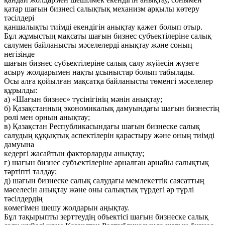
қатар шағын бизнесі салықтық механизм арқылы көтеру
тәсілдері
қаншалықты тиімді екендігін анықтау қажет болып отыр.
Бұл жұмыстың мақсаты шағын бизнес субъектілеріне салық
салумен байланысты мәселелерді анықтау және соның
негізінде
шағын бизнес субъектілеріне салық салу жүйесін жүзеге
асыру жолдарымен нақты ұсыныстар болып табылады.
Осы алға қойылған мақсатқа байланысты төменгі мәселелер
құрылды:
а) «Шағын бизнес» түсінігінің мәнін анықтау;
б) Қазақстанның экономикалық дамуындағы шағын бизнестің
рөлі мен орнын анықтау;
в) Қазақстан Республикасындағы шағын бизнеске салық
салудың құқықтық аспектілерін қарастыру және оның тиімді
дамуына
кедергі жасайтын факторларды анықтау;
г) шағын бизнес субъектілеріне арналған арнайы салықтық
тәртіпті талдау;
д) шағын бизнеске салық салудағы мемлекеттік саясаттың
мәселесін анықтау және оны салықтық түрдегі әр түрлі
тәсілдердің
көмегімен шешу жолдарын аңықтау.
Бұл тақырыпты зерттеудің объектісі шағын бизнеске салық