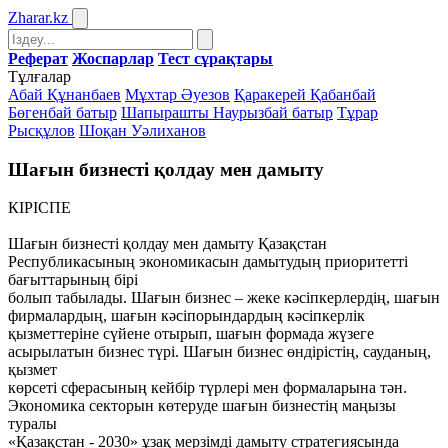
Zharar
.kz
Реферат
Жоспарлар
Тест сұрақтары
Тұлғалар
Абай Құнанбаев
Мұхтар Әуезов
Қаракерей Қабанбай
Бөгенбай батыр
Шапырашты Наурызбай батыр
Тұрар
Рысқұлов
Шоқан Уәлиханов
Шағын бизнесті қолдау мен дамыту
КІРІСПЕ
Шағын бизнесті қолдау мен дамыту Қазақстан
Республикасының экономикасын дамытудың приоритетті
бағыттарының бірі
болып табылады. Шағын бизнес – жеке кәсіпкерлердің, шағын
фирмалардың, шағын кәсіпорындардың кәсіпкерлік
қызметтеріне сүйене отырып, шағын формада жүзеге
асырылатын бизнес түрі. Шағын бизнес өндірістің, сауданың,
қызмет
көрсеті сферасының кейбір түрлері мен формаларына тән.
Экономика секторын көтеруде шағын бизнестің маңызы
туралы
«Қазақстан - 2030» ұзақ мерзімді дамыту стратегиясында