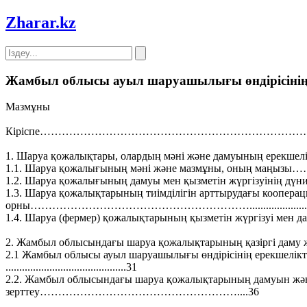
Zharar
.kz
Жамбыл облысы ауыл шаруашылығы өндірісінің
Мазмұны
Кіріспе…………………………………………………………………
1. Шаруа қожалықтары, олардың мәні және дамуының ерекшеліктері
1.1. Шаруа қожалығының мәні және мазмұны, оның маңызы………....
1.2. Шаруа қожалығының дамуы мен қызметін жүргізуінің
1.3. Шаруа қожалықтарының тиімділігін арттырудағы коопера
орны……………………………………………………................................
1.4. Шаруа (фермер) қожалықтарының қызметін жүргізуі мен дамуы.
2. Жамбыл облысындағы шаруа қожалықтарының қазіргі даму
2.1 Жамбыл облысы ауыл шаруашылығы өндірісінің ерекшелік
............................................31
2.2. Жамбыл облысындағы шаруа қожалықтарының дамуын және
зерттеу………………………………………………....36