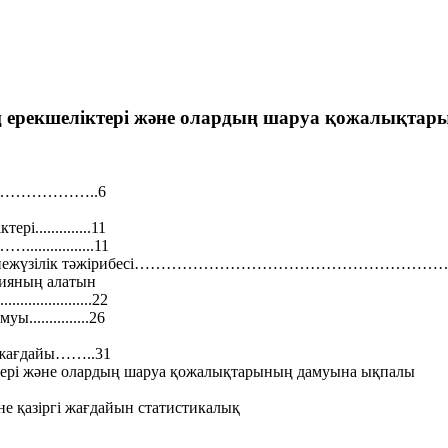
 ерекшеліктері және олардың шаруа қожалықта
……………..6
..............11
.............11
 дүниежүзілік тәжірибесі…………………………………………………………........
цияның алатын
............22
..............26
 жағдайы……..31
тері және олардың шаруа қожалықтарының дамуына ықпалы
 қазіргі жағдайын статистикалық