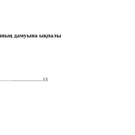
рының дамуына ықпалы
..................13