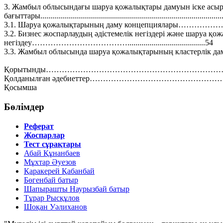
3. Жамбыл облысындағы шаруа қожалықтары дамуын іске асыру
бағыттары...........................................................................................
3.1. Шаруа қожалықтарының даму концепциялары………………….....
3.2. Бизнес жоспарлаудың әдістемелік негіздері және шаруа қ
негіздеу……………………………….......................................54
3.3. Жамбыл облысында шаруа қожалықтарының к
Қорытынды…………………………………………………………………….
Қолданылған әдебиеттер…………………………………………………….
Қосымша
Бөлімдер
Реферат
Жоспарлар
Тест сұрақтары
Абай Құнанбаев
Мұхтар Әуезов
Қаракерей Қабанбай
Бөгенбай батыр
Шапырашты Наурызбай батыр
Тұрар Рысқұлов
Шоқан Уәлиханов