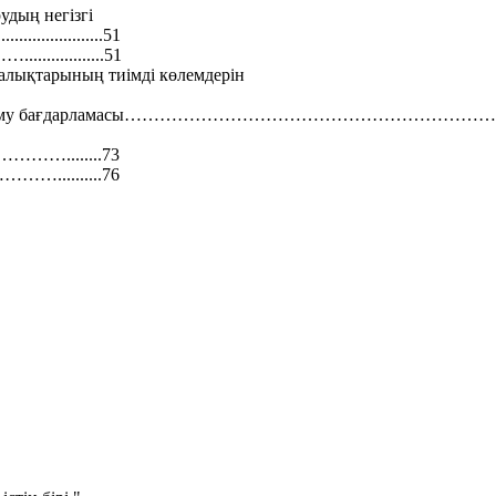
дың негізгі
........................51
.............51
ожалықтарының тиімді көлемдерін
ластерлік даму бағдарламасы………………………………………………
.......73
.........76