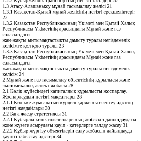
1.2.2 Құбыржелілік транспорттың негізгі тәсілдері 20
1.3 Атасу-Алашанькоу мұнай тасымалдау желісі 21
1.3.1 Қазақстан-Қытай мұнай желісінің негізгі ерекшеліктері:
22
1.3.2 Қазақстан Республикасының Үкіметі мен Қытай Халық
Республикасы Үкіметінің арасындағы Мұнай және газ
саласындағы
жан-жақты ынтымақтастықты дамыту туралы негіздемелік
келісімге қол қою туралы 23
1.3.3 Қазақстан Республикасының Үкіметі мен Қытай Халық
Республикасы Үкіметінің арасындағы Мұнай және газ
саласындағы
жан-жақты ынтымақтастықты дамыту туралы негіздемелік
келісім 24
2 Мұнай және газ тасымалдау объектісінің құрылысы және
экономикалық аспект жобасы 28
2.1 Көлік жүйесіндегі капиталдық құрылысты жоспарлау.
Жоспарлаудың негізгі мақсаттары 28
2.1.1 Көлікке жұмсалатын күрделі қаржыны есептеу әдісінің
негізгі жағдайлары 30
2.2 Баға жасау стратегиясы 31
2.2.1 Құбырлы көлік нысаналарының жобасын дайындаудағы
және жүзеге асырудағы қауіп - қатерлерге талдау жасау 31
2.2.2 Құбыр жүргізу объектілерін салу жобасын дайындауда
қауіпті табыстау әдістері 34