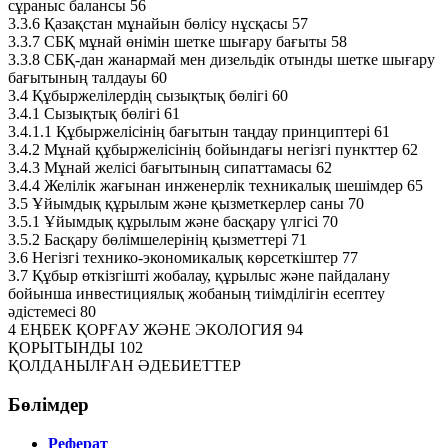
сұраныс балансы 56
3.3.6 Қазақстан мұнайын бөлісу нұсқасы 57
3.3.7 СБҚ мұнай өнімін шетке шығару бағыты 58
3.3.8 СБҚ-дан жанармай мен дизельдік отынды шетке шығару
бағытының талдауы 60
3.4 Құбыржелілердің сызықтық бөлігі 60
3.4.1 Сызықтық бөлігі 61
3.4.1.1 Құбыржелісінің бағытын таңдау принциптері 61
3.4.2 Мұнай құбыржелісінің бойындағы негізгі пункттер 62
3.4.3 Мұнай желісі бағытының сипаттамасы 62
3.4.4 Желілік жағынан инженерлік техникалық шешімдер 65
3.5 Ұйымдық құрылым және қызметкерлер саны 70
3.5.1 Ұйымдық құрылым және басқару үлгісі 70
3.5.2 Басқару бөлімшелерінің қызметтері 71
3.6 Негізгі технико-экономикалық көрсеткіштер 77
3.7 Құбыр өткізгішті жобалау, құрылыс және пайдалану
бойынша инвестициялық жобаның тиімділігін есептеу
әдістемесі 80
4 ЕҢБЕК ҚОРҒАУ ЖӘНЕ ЭКОЛОГИЯ 94
ҚОРЫТЫНДЫ 102
ҚОЛДАНЫЛҒАН ӘДЕБИЕТТЕР
Бөлімдер
Реферат