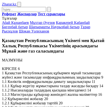
Zharar
.kz
Реферат
Жоспарлар
Тест сұрақтары
Тұлғалар
Абай Құнанбаев
Мұхтар Әуезов
Қаракерей Қабанбай
Бөгенбай батыр
Шапырашты Наурызбай батыр
Тұрар
Рысқұлов
Шоқан Уәлиханов
Қазақстан Республикасының Үкіметі мен Қытай
Халық Республикасы Үкіметінің арасындағы
Мұнай және газ саласындағы
МАЗМҰНЫ
КІРІСПЕ 6
1 Қазақстан Республикасының құбырмен мұнай тасымалдау
жүйесі және тасымалдау инфрақұрылымның заңдылықтары 9
1.1 Көліктік инфрақұрылымды дамыту заңдылықтары 11
1.1.1 Құбыр жүргізу жұмыстарына талдау жасауды басқару 14
1.1.2 Нысаналарды талдаудың қысқаша мінездемесі 14
1.1.3 Магистралды құбырлар жөніндегі жалпы мәліметтер 16
1.2 Құбыржеліні жобалау 20
1.2.1 Құбыржеліні жобалау тәртібі 20