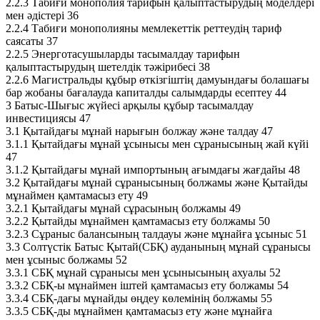
2.2.3 Табиғи монополия тарифын қалыптастырудың моделдері
мен әдістері 36
2.2.4 Табиғи монополияны мемлекеттік реттеудің тариф
саясаты 37
2.2.5 Энерготасушыларды тасымалдау тарифын
қалыптастырудың шетелдік тәжірибесі 38
2.2.6 Магистральды құбыр өткізгіштің дамуындағы болашағы
бар жобаны бағалауда капиталды салымдарды есептеу 44
3 Батыс-Шығыс жүйесі арқылы құбыр тасымалдау
инвестициясы 47
3.1 Қытайдағы мұнай нарығын болжау және талдау 47
3.1.1 Қытайдағы мұнай ұсынысы мен сұранысының жай күйі
47
3.1.2 Қытайдағы мұнай импортының ағымдағы жағдайы 48
3.2 Қытайдағы мұнай сұранысының болжамы және Қытайды
мұнаймен қамтамасыз ету 49
3.2.1 Қытайдағы мұнай сұрасының болжамы 49
3.2.2 Қытайды мұнаймен қамтамасыз ету болжамы 50
3.2.3 Сұраныс балансының талдауы және мұнайға ұсыныс 51
3.3 Солтүстік Батыс Қытай(СБҚ) ауданының мұнай сұранысы
мен ұсыныс болжамы 52
3.3.1 СБҚ мұнай сұранысы мен ұсынысының ахуалы 52
3.3.2 СБҚ-ы мұнаймен іштей қамтамасыз ету болжамы 54
3.3.4 СБҚ-дағы мұнайды өңдеу көлемінің болжамы 55
3.3.5 СБҚ-ды мұнаймен қамтамасыз ету және мұнайға