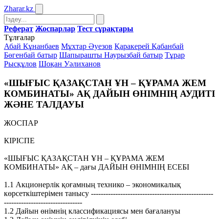
Zharar
.kz
Реферат
Жоспарлар
Тест сұрақтары
Тұлғалар
Абай Құнанбаев
Мұхтар Әуезов
Қаракерей Қабанбай
Бөгенбай батыр
Шапырашты Наурызбай батыр
Тұрар
Рысқұлов
Шоқан Уәлиханов
«ШЫҒЫС ҚАЗАҚСТАН ҰН – ҚҰРАМА ЖЕМ
КОМБИНАТЫ» АҚ ДАЙЫН ӨНІМНІҢ АУДИТІ
ЖӘНЕ ТАЛДАУЫ
ЖОСПАР
КІРІСПЕ
«ШЫҒЫС ҚАЗАҚСТАН ҰН – ҚҰРАМА ЖЕМ
КОМБИНАТЫ» АҚ – дағы ДАЙЫН ӨНІМНІҢ ЕСЕБІ
1.1 Акционерлік қоғамның технико – экономикалық
көрсеткіштерімен танысу --------------------------------------------------
--------------------------------
1.2 Дайын өнімнің классификациясы мен бағалануы