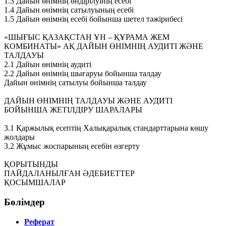
1.3 Дайын өнімнің өндірілуінің есебі
1.4 Дайын өнімнің сатылуының есебі
1.5 Дайын өнімнің есебі бойынша шетел тәжірибесі
«ШЫҒЫС ҚАЗАҚСТАН ҰН – ҚҰРАМА ЖЕМ
КОМБИНАТЫ» АҚ ДАЙЫН ӨНІМНІҢ АУДИТІ ЖӘНЕ
ТАЛДАУЫ
2.1 Дайын өнімнің аудиті
2.2 Дайын өнімнің шығаруы бойынша талдау
Дайын өнімнің сатылуы бойынша талдау
ДАЙЫН ӨНІМНІҢ ТАЛДАУЫ ЖӘНЕ АУДИТІ
БОЙЫНША ЖЕТІЛДІРУ ШАРАЛАРЫ
3.1 Қаржылық есептің Халықаралық стандарттарына көшу
жолдары
3.2 Жұмыс жоспарының есебін өзгерту
ҚОРЫТЫНДЫ
ПАЙДАЛАНЫЛҒАН ӘДЕБИЕТТЕР
ҚОСЫМШАЛАР
Бөлімдер
Реферат