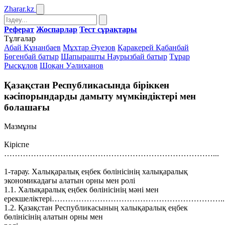
Zharar
.kz
Реферат
Жоспарлар
Тест сұрақтары
Тұлғалар
Абай Құнанбаев
Мұхтар Әуезов
Қаракерей Қабанбай
Бөгенбай батыр
Шапырашты Наурызбай батыр
Тұрар
Рысқұлов
Шоқан Уәлиханов
Қазақстан Республикасында біріккен
кәсіпорындарды дамыту мүмкіндіктері мен
болашағы
Мазмұны
Кіріспе
……………………………………………………………………...
1-тарау. Халықаралық еңбек бөлінісінің халықаралық
экономикадағы алатын орны мен ролі
1.1. Халықаралық еңбек бөлінісінің мәні мен
ерекшеліктері………………………………………………………..
1.2. Қазақстан Республикасының халықаралық еңбек
бөлінісінің алатын орны мен