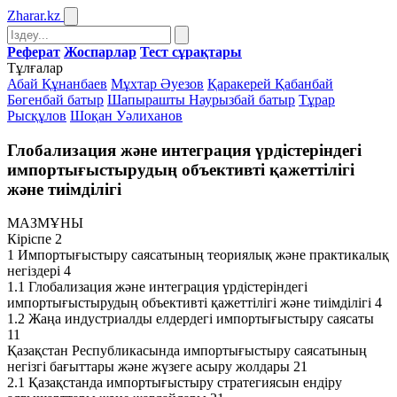
Zharar
.kz
Реферат
Жоспарлар
Тест сұрақтары
Тұлғалар
Абай Құнанбаев
Мұхтар Әуезов
Қаракерей Қабанбай
Бөгенбай батыр
Шапырашты Наурызбай батыр
Тұрар
Рысқұлов
Шоқан Уәлиханов
Глобализация және интеграция үрдістеріндегі
импортығыстырудың объективті қажеттілігі
және тиімділігі
МАЗМҰНЫ
Кіріспе 2
1 Импортығыстыру саясатының теориялық және практикалық
негіздері 4
1.1 Глобализация және интеграция үрдістеріндегі
импортығыстырудың объективті қажеттілігі және тиімділігі 4
1.2 Жаңа индустриалды елдердегі импортығыстыру саясаты
11
Қазақстан Республикасында импортығыстыру саясатының
негізгі бағыттары және жүзеге асыру жолдары 21
2.1 Қазақстанда импортығыстыру стратегиясын ендіру