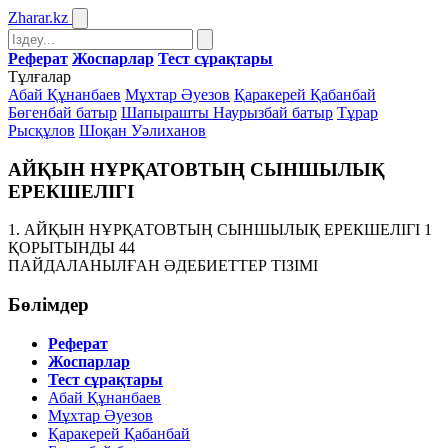
Zharar
.kz
Реферат
Жоспарлар
Тест сұрақтары
Тұлғалар
Абай Құнанбаев
Мұхтар Әуезов
Қаракерей Қабанбай
Бөгенбай батыр
Шапырашты Наурызбай батыр
Тұрар
Рысқұлов
Шоқан Уәлиханов
АЙҚЫН НҰРҚАТОВТЫҢ СЫНШЫЛЫҚ
ЕРЕКШЕЛІГІ
1. АЙҚЫН НҰРҚАТОВТЫҢ СЫНШЫЛЫҚ ЕРЕКШЕЛІГІ 1
ҚОРЫТЫНДЫ 44
ПАЙДАЛАНЫЛҒАН ӘДЕБИЕТТЕР ТІЗІМІ
Бөлімдер
Реферат
Жоспарлар
Тест сұрақтары
Абай Құнанбаев
Мұхтар Әуезов
Қаракерей Қабанбай