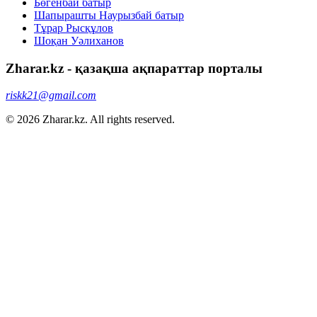
Бөгенбай батыр
Шапырашты Наурызбай батыр
Тұрар Рысқұлов
Шоқан Уәлиханов
Zharar.kz - қазақша ақпараттар порталы
riskk21@gmail.com
© 2026 Zharar.kz. All rights reserved.