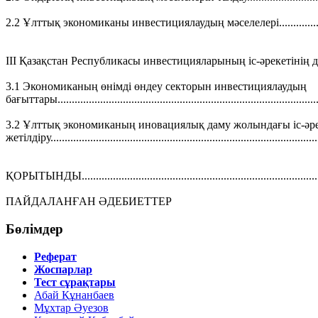
2.2 Ұлттық экономиканы инвестициялаудың мәселелері..................
ІІІ Қазақстан Республикасы инвестицияларының іс-әрекетінің дамуының
3.1 Экономиканың өнімді өндеу секторын инвестициялаудың
бағыттары.............................................................................................
3.2 Ұлттық экономиканың иновациялық даму жолындағы іс-әре
жетілдіру...............................................................................................
ҚОРЫТЫНДЫ....................................................................................
ПАЙДАЛАНҒАН ӘДЕБИЕТТЕР
Бөлімдер
Реферат
Жоспарлар
Тест сұрақтары
Абай Құнанбаев
Мұхтар Әуезов