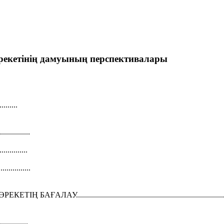
рекетінің дамуының перспективалары
.........
.........
.........
...........
.......................................................................
..........