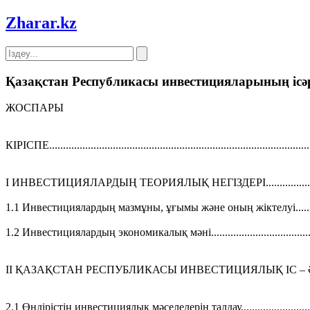
Zharar
.kz
Қазақстан Республикасы инвестицияларының ісә
ЖОСПАРЫ
КІРІСПЕ..............................................................................................
І ИНВЕСТИЦИЯЛАРДЫҢ ТЕОРИЯЛЫҚ НЕГІЗДЕРІ......................
1.1 Инвестициялардың мазмұны, ұғымы және оның жіктелуі..........
1.2 Инвестициялардың экономикалық мәні........................................
ІІ ҚАЗАҚСТАН РЕСПУБЛИКАСЫ ИНВЕСТИЦИЯЛЫҚ ІС – ӘРЕКЕТІҢ БАҒАЛАУ........
2.1 Өндірістің инвестициялық мәселелерін талдау.............................