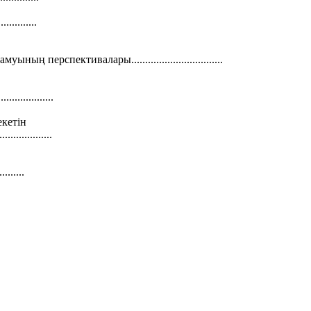
.........
 перспективалары.................................
..................
кетін
..................
........