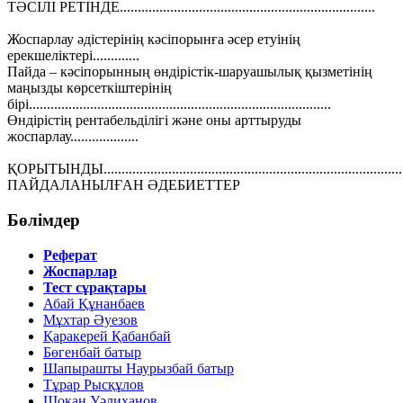
ТӘСІЛІ РЕТІНДЕ.......................................................................
Жоспарлау әдістерінің кәсіпорынға әсер етуінің
ерекшеліктері.............
Пайда – кәсіпорынның өндірістік-шаруашылық қызметінің
маңызды көрсеткіштерінің
бірі....................................................................................
Өндірістің рентабельділігі және оны арттыруды
жоспарлау...................
ҚОРЫТЫНДЫ.....................................................................................
ПАЙДАЛАНЫЛҒАН ӘДЕБИЕТТЕР
Бөлімдер
Реферат
Жоспарлар
Тест сұрақтары
Абай Құнанбаев
Мұхтар Әуезов
Қаракерей Қабанбай
Бөгенбай батыр
Шапырашты Наурызбай батыр
Тұрар Рысқұлов
Шоқан Уәлиханов