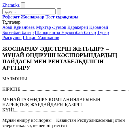
Zharar
.kz
Реферат
Жоспарлар
Тест сұрақтары
Тұлғалар
Абай Құнанбаев
Мұхтар Әуезов
Қаракерей Қабанбай
Бөгенбай батыр
Шапырашты Наурызбай батыр
Тұрар
Рысқұлов
Шоқан Уәлиханов
ЖОСПАРЛАУ ӘДІСТЕРІН ЖЕТІЛДІРУ –
МҰНАЙ ӨНДІРУШІ КӘСІПОРЫНДАРДЫҢ
ПАЙДАСЫ МЕН РЕНТАБЕЛЬДІЛІГІН
АРТТЫРУ
МАЗМҰНЫ
КІРІСПЕ...............................................................................................
МҰНАЙ ГАЗ ӨНДІРУ КОМПАНИЯЛАРЫНЫҢ
НАРЫҚТЫҚ ЖАҒДАЙДАҒЫ ҚАЗІРГІ
КҮЙІ............................................................
Мұнай өндіру кәсіпорны – Қазақстан Республикасының отын-
энергетикалық кешенінің негізгі