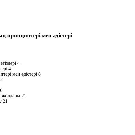
ң принциптері мен әдістері
гіздері 4
лері 4
тері мен әдістері 8
12
16
у жолдары 21
у 21