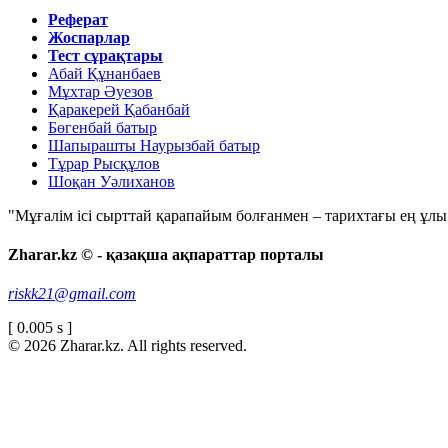
Реферат
Жоспарлар
Тест сұрақтары
Абай Құнанбаев
Мұхтар Әуезов
Қаракерей Қабанбай
Бөгенбай батыр
Шапырашты Наурызбай батыр
Тұрар Рысқұлов
Шоқан Уәлиханов
"Мұғалім ісі сырттай қарапайым болғанмен – тарихтағы ең ұлы і
Zharar.kz © - қазақша ақпараттар порталы
riskk21@gmail.com
[ 0.005 s ]
© 2026 Zharar.kz. All rights reserved.