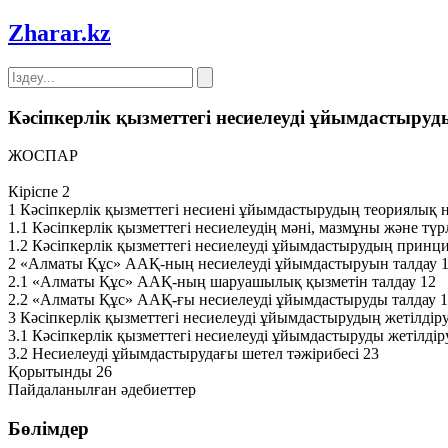
Zharar
.kz
Кәсіпкерлік қызметтегі несиелеуді ұйымдастыруды
ЖОСПАР
Кіріспе 2
1 Кәсіпкерлік қызметтегі несиені ұйымдастырудың теориялық не
1.1 Кәсіпкерлік қызметтегі несиелеудің мәні, мазмұны және түр
1.2 Кәсіпкерлік қызметтегі несиелеуді ұйымдастырудың принцип
2 «Алматы Құс» ААҚ-ның несиелеуді ұйымдастыруын талдау 
2.1 «Алматы Құс» ААҚ-ның шаруашылық қызметін талдау 12
2.2 «Алматы Құс» ААҚ-ғы несиелеуді ұйымдастыруды талдау 
3 Кәсіпкерлік қызметтегі несиелеуді ұйымдастырудың жетілдір
3.1 Кәсіпкерлік қызметтегі несиелеуді ұйымдастыруды жетілдір
3.2 Несиелеуді ұйымдастырудағы шетел тәжірибесі 23
Қорытынды 26
Пайдаланылған әдебиеттер
Бөлімдер