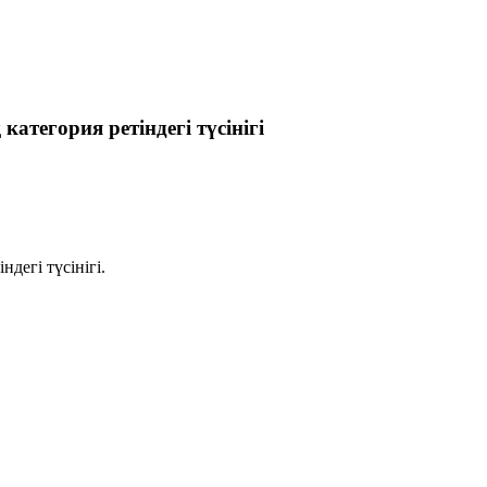
тегория ретіндегі түсінігі
дегі түсінігі.