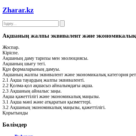
Zharar
.kz
Ақшаның жалпы эквивалент және экономикалық ка
Жоспар.
Кіріспе.
Ақшаның даму тарихы мен эволюциясы.
Ақшаның шығу тегі.
Құн формаларының дамуы.
Ақшаның жалпы эквивалент және экономикалық категория ретін
2.1 Ақша тауардың жалпы эквиваленті.
2.2 Қолма-қол ақшасыз айналымдағы ақша.
2.3 Ақшаның айналыс заңы.
Ақша қажеттілігі және экономикалық маңызы.
3.1 Ақша мәні және атқаратын қызметтері.
3.2 Ақшаның экономикалық маңызы, қажеттілігі.
Қорытынды
Бөлімдер