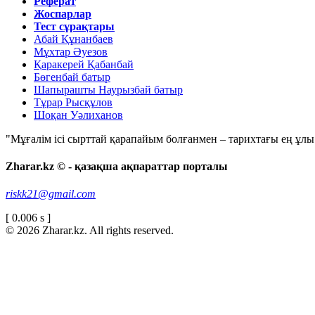
Реферат
Жоспарлар
Тест сұрақтары
Абай Құнанбаев
Мұхтар Әуезов
Қаракерей Қабанбай
Бөгенбай батыр
Шапырашты Наурызбай батыр
Тұрар Рысқұлов
Шоқан Уәлиханов
"Мұғалім ісі сырттай қарапайым болғанмен – тарихтағы ең ұлы і
Zharar.kz © - қазақша ақпараттар порталы
riskk21@gmail.com
[ 0.006 s ]
© 2026 Zharar.kz. All rights reserved.