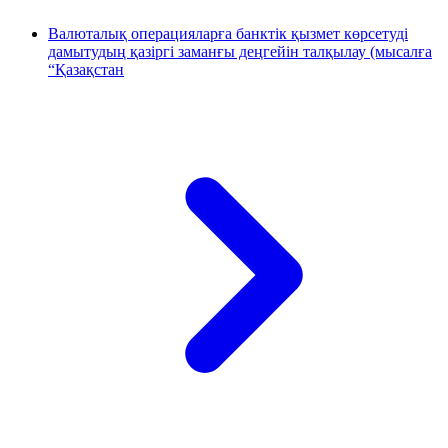
Валюталық операцияларға банктік қызмет көрсетуді
дамытудың қазіргі заманғы деңгейін талқылау (мысалға
“Қазақстан