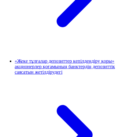
«Жеке тұлғалар депозиттер кепілдендіру қоры»
акционерлер қоғамының банктердің депозиттік
саясатын жетілдірудегі