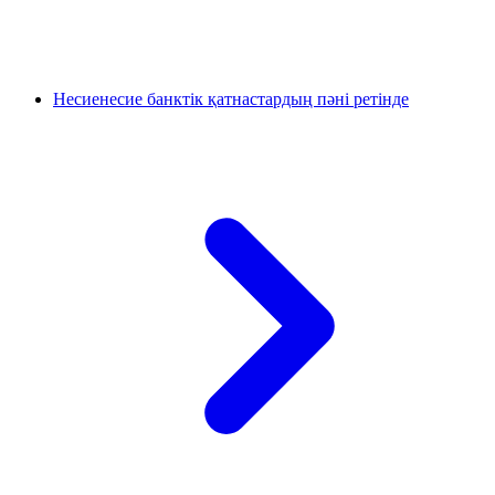
Несиенесие банктік қатнастардың пәні ретінде