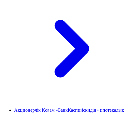
Акционерлік Қоғам «БанкКаспийскидің» ипотекалық