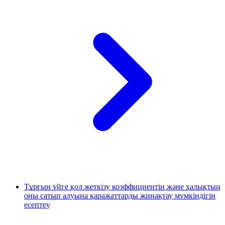
Тұрғын үйге қол жеткізу коэффициентін және халықтың
оны сатып алуына қаражаттарды жинақтау мүмкіндігін
есептеу