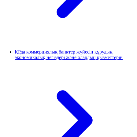
ҚРда коммерциялық банктер жүйесін құрудың
экономикалық негіздері және олардың қызметтерін