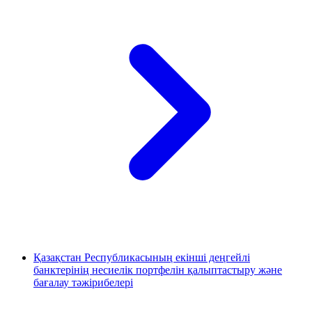
Қазақстан Республикасының екінші деңгейлі
банктерінің несиелік портфелін қалыптастыру және
бағалау тәжірибелері