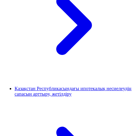
Қазақстан Республикасындағы ипотекалық несиелеудің
сапасын арттыру, жетілдіру