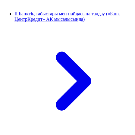
ІІ Банктің табыстары мен пайдасына талдау («Банк
ЦентрКредит» АҚ мысалысында)