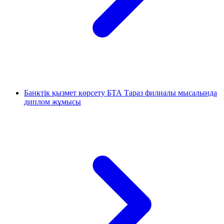
Банктік қызмет көрсету БТА Тараз филиалы мысалында
диплом жұмысы