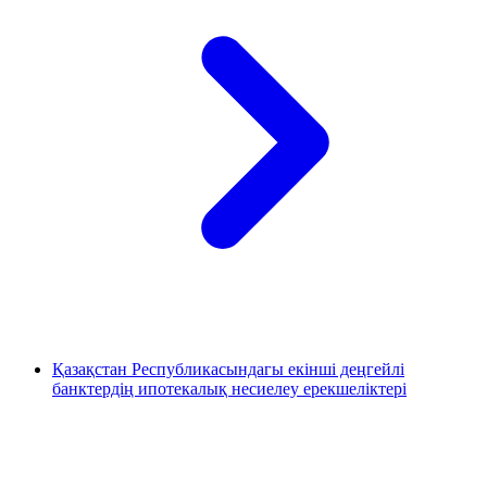
Қазақстан Республикасындагы екінші деңгейлі
банктердің ипотекалық несиелеу ерекшеліктері