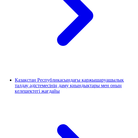
Қазақстан Республикасындағы қаржышаруашылық
талдау әдістемесінің даму қиындықтары мен оның
келешектегі жағдайы