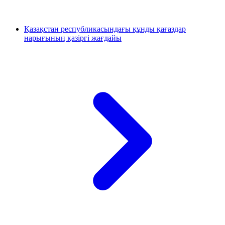
Қазақстан республикасындағы құнды қағаздар
нарығының қазiргi жағдайы