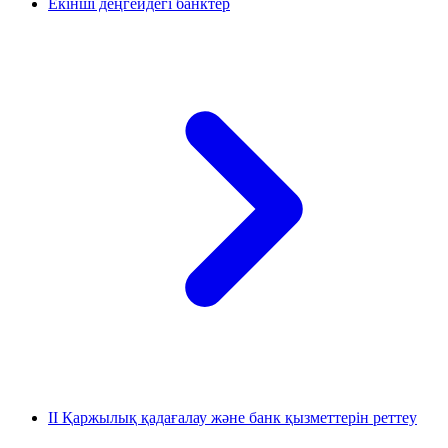
Екінші деңгейдегі банктер
II Қаржылық қадағалау және банк қызметтерін реттеу