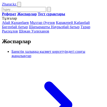
Zharar
.kz
Реферат
Жоспарлар
Тест сұрақтары
Тұлғалар
Абай Құнанбаев
Мұхтар Әуезов
Қаракерей Қабанбай
Бөгенбай батыр
Шапырашты Наурызбай батыр
Тұрар
Рысқұлов
Шоқан Уәлиханов
Жоспарлар
Банктің халыққа қызмет көрсетуіндегі соңғы
жаңалықтар