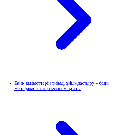
Банк қызметтерін тиімді ұйымдастыру – банк
менеджментінің негізгі мақсаты