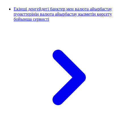
Екінші деңгейдегі банктер мен валюта айырбастау
пункттерінің валюта айырбастау қызметін көрсету
бойынша сервисті