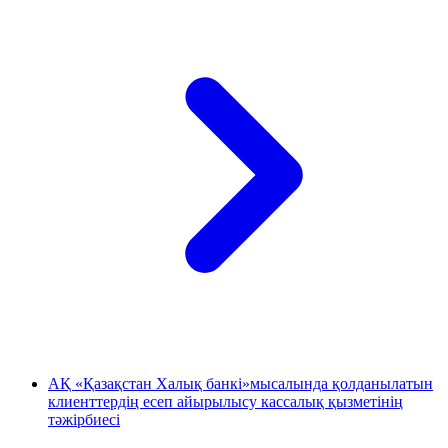
АҚ «Қазақстан Халық банкі»мысалында қолданылатын
клиенттердің есеп айырылысу кассалық қызметінің
тәжірбиесі