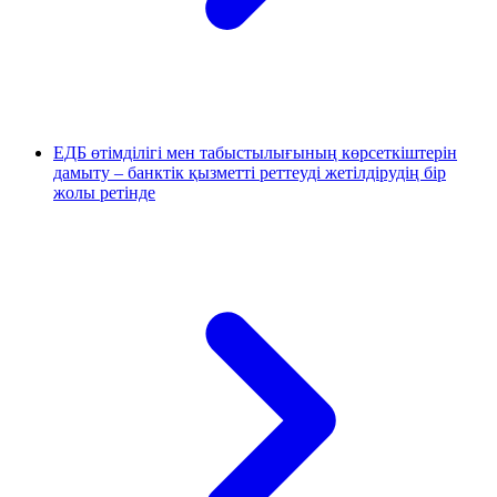
ЕДБ өтімділігі мен табыстылығының көрсеткіштерін
дамыту – банктік қызметті реттеуді жетілдірудің бір
жолы ретінде