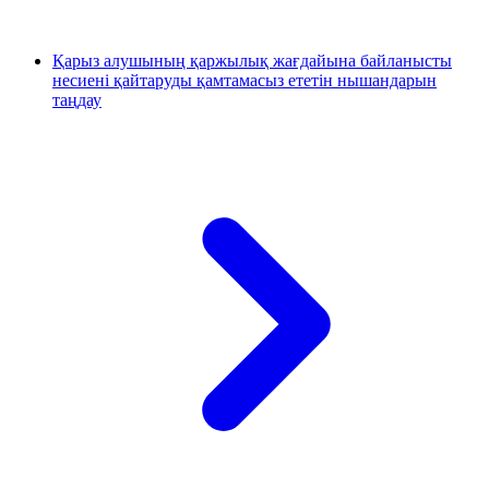
Қарыз алушының қаржылық жағдайына байланысты
несиені қайтаруды қамтамасыз ететін нышандарын
таңдау