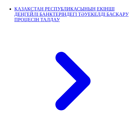
ҚАЗАҚСТАН РЕСПУБЛИКАСЫНЫҢ ЕКІНШІ
ДЕҢГЕЙЛІ БАНКТЕРІНДЕГІ ТӘУЕКЕЛДІ БАСҚАРУ
ПРОЦЕСІН ТАЛДАУ