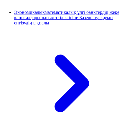
Экономикалықматематикалық үлгі банктердің жеке
капиталдарының жеткіліктігіне Базель нұсқауын
енгізудің ықпалы