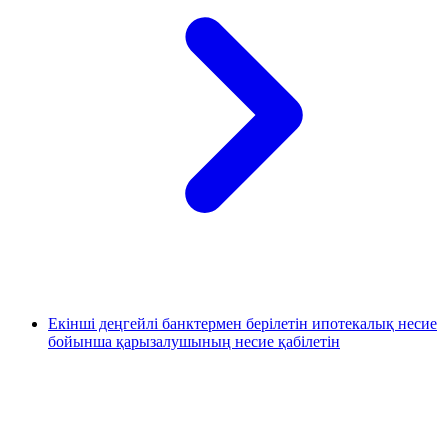
Екінші деңгейлі банктермен берілетін ипотекалық несие
бойынша қарызалушының несие қабілетін