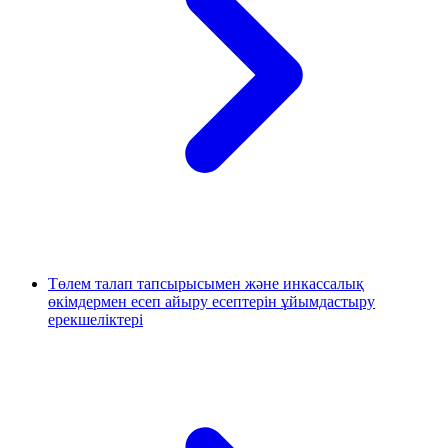
Төлем талап тапсырысымен және инкассалық
өкімдермен есеп айыру есептерін ұйымдастыру
ерекшеліктері