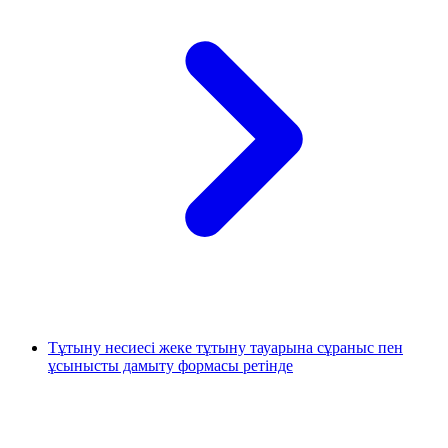
Тұтыну несиесі жеке тұтыну тауарына сұраныс пен
ұсынысты дамыту формасы ретінде