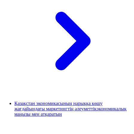
Қазақстан экономикасының нарыққа көшу
жағдайындағы маркетингтің әлеуметтікэкономикалық
маңызы мен атқаратын