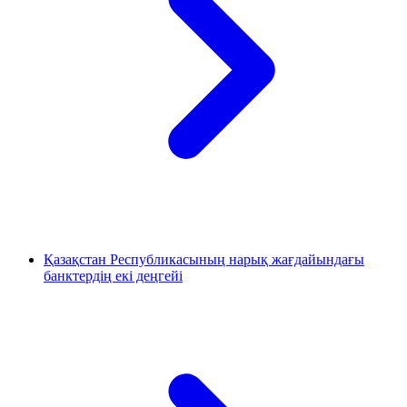
Қазақстан Республикасының нарық жағдайындағы
банктердің екі деңгейі