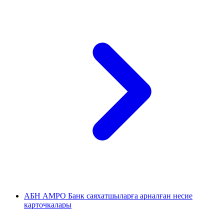
АБН АМРО Банк саяхатшыларға арналған несие
карточкалары