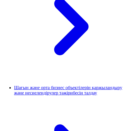
Шағын және орта бизнес объектілерін қаржыландыру
және несиелендірулер тәжірибесін талдау