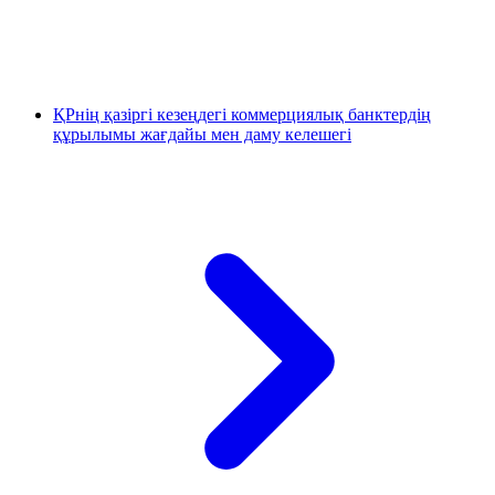
ҚРнің қазіргі кезеңдегі коммерциялық банктердің
құрылымы жағдайы мен даму келешегі