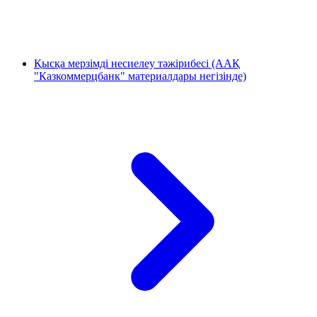
Қысқа мерзімді несиелеу тәжірибесі (ААҚ
"Казкоммерцбанк" материалдары негізінде)