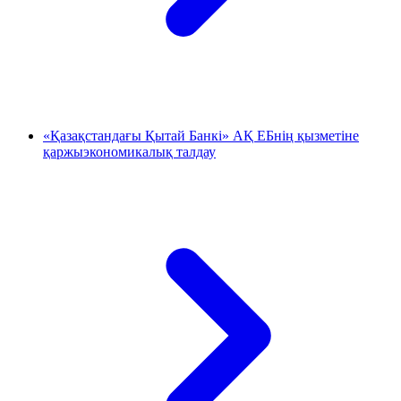
«Қазақстандағы Қытай Банкі» АҚ ЕБнің қызметіне
қаржыэкономикалық талдау