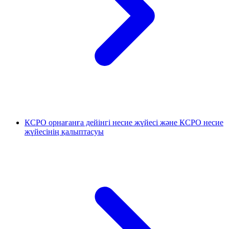
КСРО орнағанға дейінгі несие жүйесі және КСРО несие
жүйесінің қалыптасуы