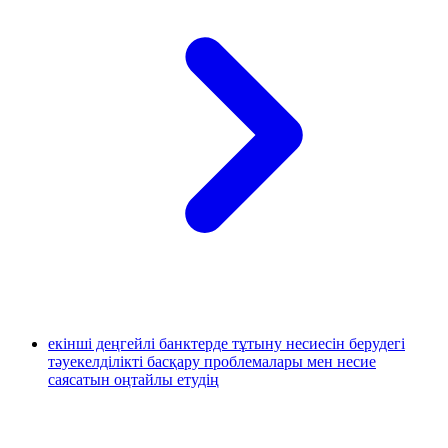
екiншi деңгейлi банктерде тұтыну несиесiн берудегі
тәуекелдiлiкті басқару проблемалары мен несие
саясатын оңтайлы етудiң