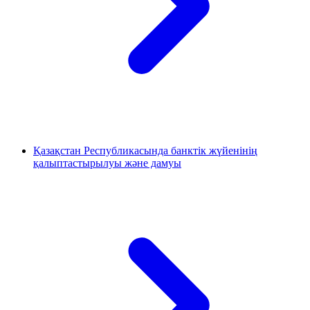
Қазақстан Республикасында банктік жүйенінің
қалыптастырылуы және дамуы