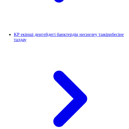
ҚР екінші деңгейдегі банктердің несиелеу тәжірибесіне
талдау