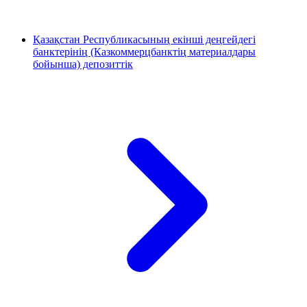
Қазақстан Республикасының екінші деңгейдегі
банктерінің (Казкоммерцбанктің материалдары
бойынша) депозиттік