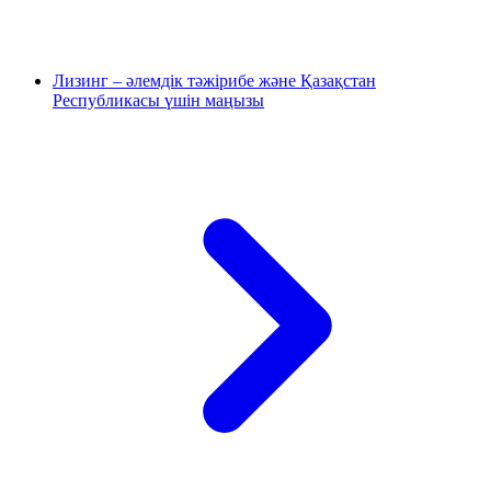
Лизинг – әлемдік тәжірибе және Қазақстан
Республикасы үшін маңызы