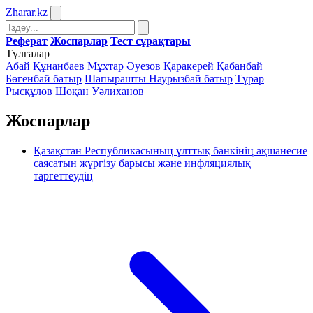
Zharar
.kz
Реферат
Жоспарлар
Тест сұрақтары
Тұлғалар
Абай Құнанбаев
Мұхтар Әуезов
Қаракерей Қабанбай
Бөгенбай батыр
Шапырашты Наурызбай батыр
Тұрар
Рысқұлов
Шоқан Уәлиханов
Жоспарлар
Қазақстан Республикасының ұлттық банкінің ақшанесие
саясатын жүргізу барысы және инфляциялық
таргеттеудің