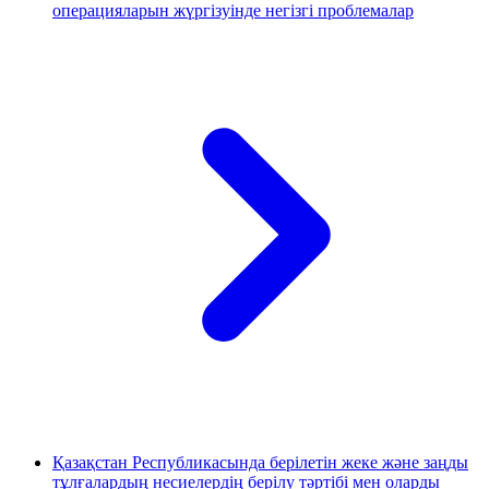
операцияларын жүргізуінде негізгі проблемалар
Қазақстан Республикасында берілетін жеке және заңды
тұлғалардың несиелердің берілу тәртібі мен оларды