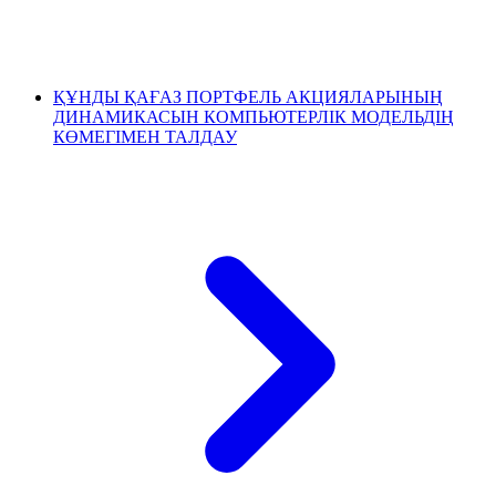
ҚҰНДЫ ҚАҒАЗ ПОРТФЕЛЬ АКЦИЯЛАРЫНЫҢ
ДИНАМИКАСЫН КОМПЬЮТЕРЛІК МОДЕЛЬДІҢ
КӨМЕГІМЕН ТАЛДАУ