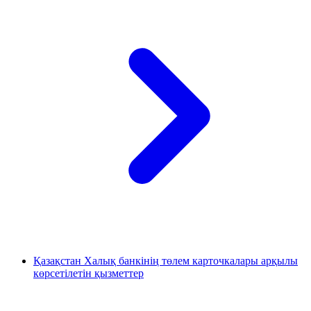
Қазақстан Халық банкінің төлем карточкалары арқылы
көрсетілетін қызметтер