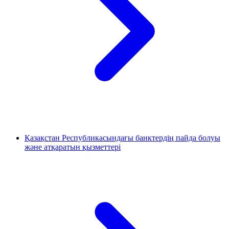
Қазақстан Республикасындағы банктердің пайда болуы
және атқаратын қызметтері