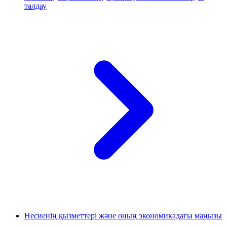
талдау
Несиенің қызметтері және оның экономикадағы маңызы