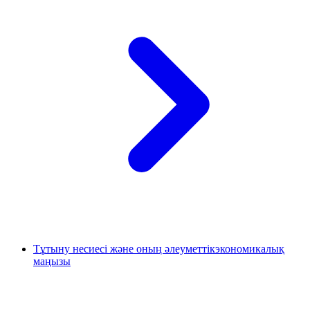
Тұтыну несиесі және оның әлеуметтікэкономикалық
маңызы