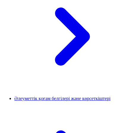
Әлеуметтік қоғам белгілері және көрсеткіштері