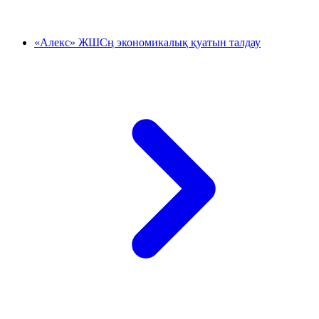
«Алекс» ЖШСң экономикалық қуатын талдау