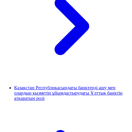
Қазақстан Республикасындағы банктерді ашу мен
олардың қызметін ұйымдастырудағы Ұлттық банктің
атқаратын ролі