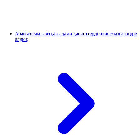
Абай атамыз айтқан адами қасиеттерді бойымызға сіңіре
алдық