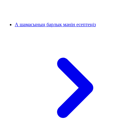
А шамасының барлық мәнін есептеңіз