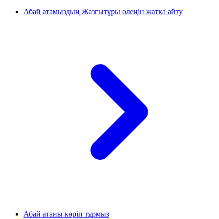
Абай атамыздың Жазғытұры өлеңін жатқа айту
Абай атаны көріп тұрмыз