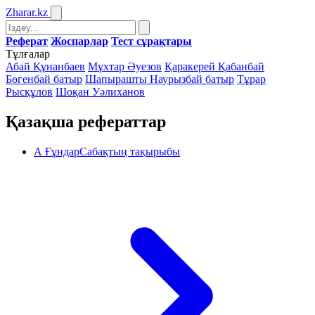
Zharar
.kz
Реферат
Жоспарлар
Тест сұрақтары
Тұлғалар
Абай Құнанбаев
Мұхтар Әуезов
Қаракерей Қабанбай
Бөгенбай батыр
Шапырашты Наурызбай батыр
Тұрар
Рысқұлов
Шоқан Уәлиханов
Қазақша рефераттар
А ҒұндарСабақтың тақырыбы