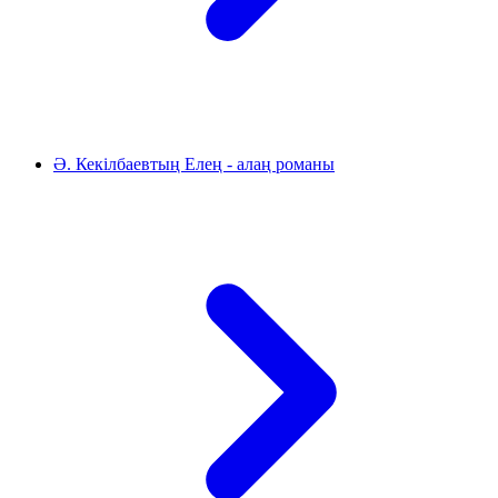
Ә. Кекілбаевтың Елең - алаң романы