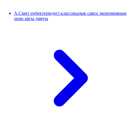
А.Смит еңбектеріндегі классикалық саяси экономияның
онан арғы дамуы