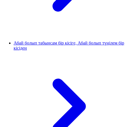
Абай болып табынсам бір кісіге, Абай болып түңілем бір
кісіден