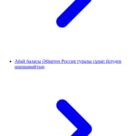
Абай баласы Әбіштен Россия туралы сұрап білуден
шаршамайтын