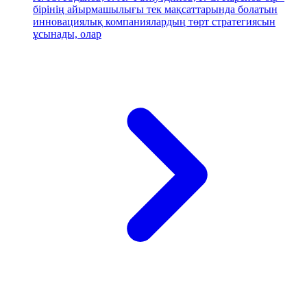
бірінің айырмашылығы тек мақсаттарында болатын
инновациялық компаниялардың төрт стратегиясын
ұсынады, олар