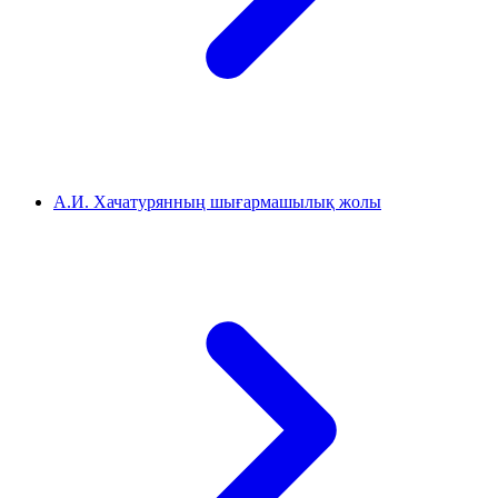
А.И. Хачатурянның шығармашылық жолы