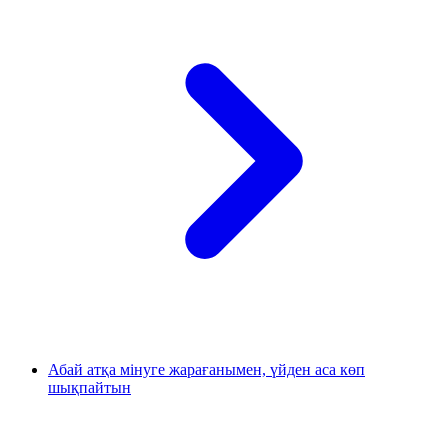
Абай атқа мінуге жарағанымен, үйден аса көп
шықпайтын