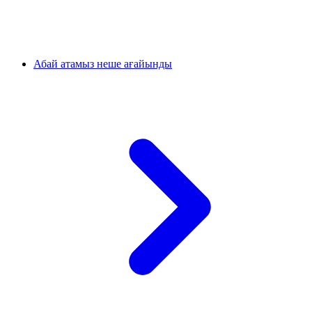
Абай атамыз неше ағайынды