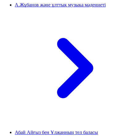
А.Жұбанов және ұлттық музыка мәдениеті
Абай Айғыз бен Ұлжанның тел баласы