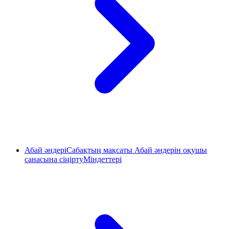
Абай әндеріСабақтың мақсаты Абай әндерін оқушы
санасына сіңіртуМіндеттері