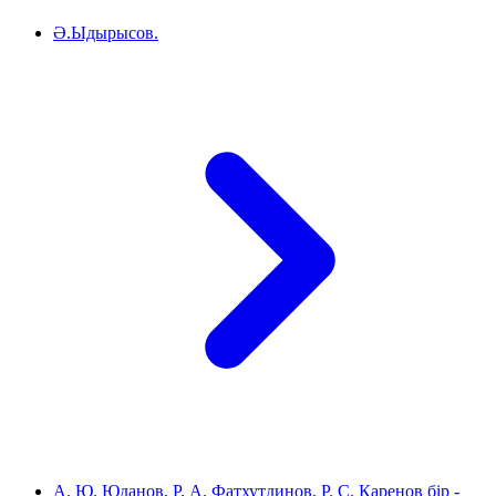
Ә.Ыдырысов.
А. Ю. Юданов, Р. А. Фатхутдинов, Р. С. Каренов бір -