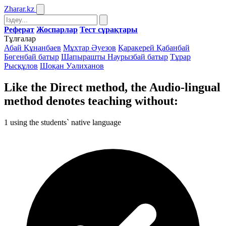
Zharar
.kz
Реферат
Жоспарлар
Тест сұрақтары
Тұлғалар
Абай Құнанбаев
Мұхтар Әуезов
Қаракерей Қабанбай
Бөгенбай батыр
Шапырашты Наурызбай батыр
Тұрар
Рысқұлов
Шоқан Уәлиханов
Like the Direct method, the Audio-lingual
method denotes teaching without:
1
using the students` native language