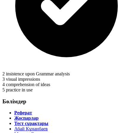
2
insistence upon Grammar analysis
3
visual impressions
4
comprehension of ideas
5
practice in use
Бөлімдер
Реферат
Жоспарлар
Тест сұрақтары
Абай Құнанбаев