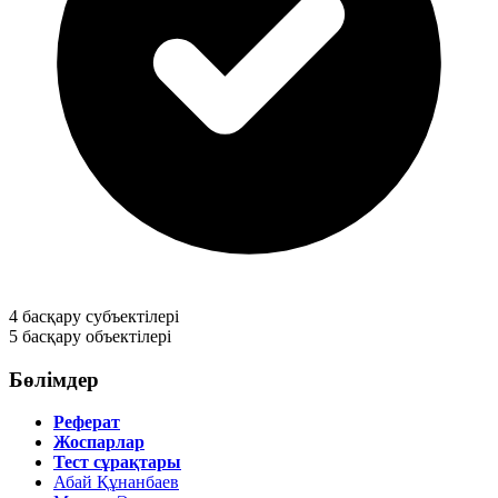
4
басқару субъектiлерi
5
басқару объектiлерi
Бөлімдер
Реферат
Жоспарлар
Тест сұрақтары
Абай Құнанбаев