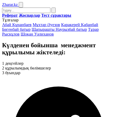
Zharar
.kz
Реферат
Жоспарлар
Тест сұрақтары
Тұлғалар
Абай Құнанбаев
Мұхтар Әуезов
Қаракерей Қабанбай
Бөгенбай батыр
Шапырашты Наурызбай батыр
Тұрар
Рысқұлов
Шоқан Уәлиханов
Күлденен бойынша менеджмент
құрылымы жiктеледi:
1
деңгейлер
2
құрылымдық бөлiмшелер
3
буындар