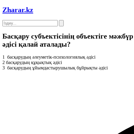
Zharar
.kz
Басқару субъектiсiнiң объектiге мәжбүр 
әдiсi қалай аталады?
1
басқарудың әлеуметiк-психологиялық әдiсi
2
басқарудың құқықтық әдiсi
3
басқарудың ұйымдастырушылық бұйрықты әдiсi