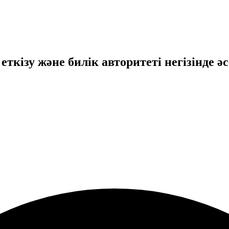
еткiзу және билiк авторитетi негiзiнде ә