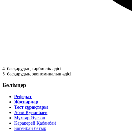
4
басқарудың тәрбиелiк әдiсi
5
басқарудың экономикалық әдiсi
Бөлімдер
Реферат
Жоспарлар
Тест сұрақтары
Абай Құнанбаев
Мұхтар Әуезов
Қаракерей Қабанбай
Бөгенбай батыр