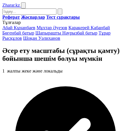
Zharar
.kz
Реферат
Жоспарлар
Тест сұрақтары
Тұлғалар
Абай Құнанбаев
Мұхтар Әуезов
Қаракерей Қабанбай
Бөгенбай батыр
Шапырашты Наурызбай батыр
Тұрар
Рысқұлов
Шоқан Уәлиханов
Әсер ету масштабы (сұрақты қамту)
бойынша шешiм болуы мүмкiн
1
жалпы жеке және локальды