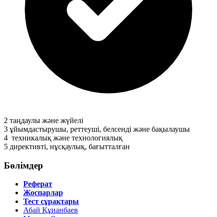
2
таңдаулы және жүйелi
3
ұйымдастырушы, реттеушi, белсендi және бақылаушы
4
техникалық және технологиялық
5
директивтi, нұсқаулық, бағытталған
Бөлімдер
Реферат
Жоспарлар
Тест сұрақтары
Абай Құнанбаев