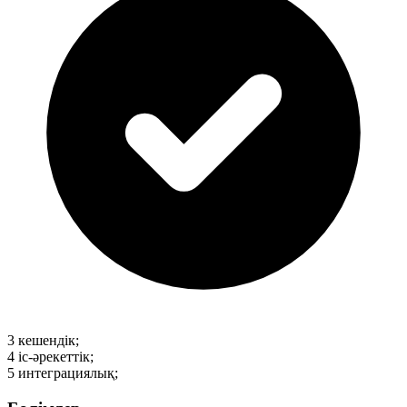
3
кешендік;
4
іс-әрекеттік;
5
интеграциялық;