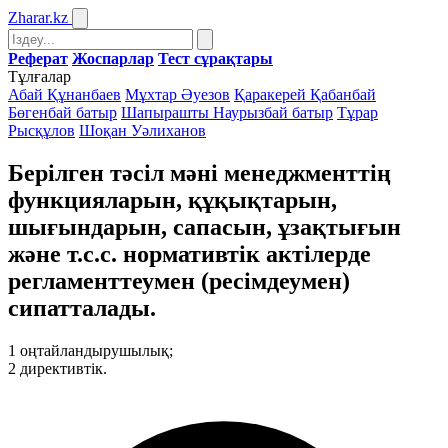
Zharar
.kz
Реферат
Жоспарлар
Тест сұрақтары
Тұлғалар
Абай Құнанбаев
Мұхтар Әуезов
Қаракерей Қабанбай
Бөгенбай батыр
Шапырашты Наурызбай батыр
Тұрар
Рысқұлов
Шоқан Уәлиханов
Берілген тәсіл мәні менеджменттің
функцияларын, құқықтарын,
шығындарын, сапасын, ұзақтығын
және т.с.с. нормативтік актілерде
регламенттеумен (ресімдеумен)
сипатталады.
1
оңтайландырушылық;
2
директивтік.