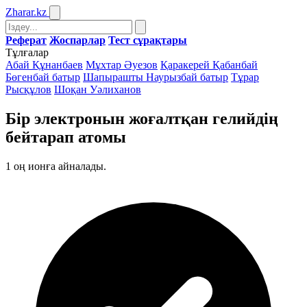
Zharar
.kz
Реферат
Жоспарлар
Тест сұрақтары
Тұлғалар
Абай Құнанбаев
Мұхтар Әуезов
Қаракерей Қабанбай
Бөгенбай батыр
Шапырашты Наурызбай батыр
Тұрар
Рысқұлов
Шоқан Уәлиханов
Бір электронын жоғалтқан гелийдің
бейтарап атомы
1
оң ионға айналады.