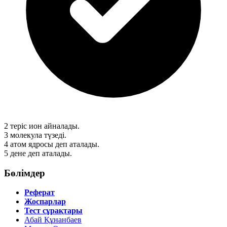
2
теріс ион айналады.
3
молекула түзеді.
4
атом ядросы деп аталады.
5
дене деп аталады.
Бөлімдер
Реферат
Жоспарлар
Тест сұрақтары
Абай Құнанбаев