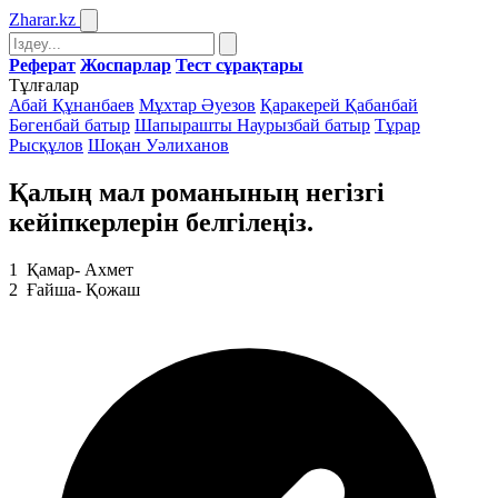
Zharar
.kz
Реферат
Жоспарлар
Тест сұрақтары
Тұлғалар
Абай Құнанбаев
Мұхтар Әуезов
Қаракерей Қабанбай
Бөгенбай батыр
Шапырашты Наурызбай батыр
Тұрар
Рысқұлов
Шоқан Уәлиханов
Қалың мал романының негізгі
кейіпкерлерін белгілеңіз.
1
Қамар- Ахмет
2
Ғайша- Қожаш