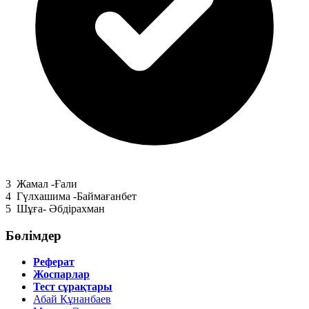
3
Жамал -Ғали
4
Гүлхашима -Баймағанбет
5
Шұға- Әбдірахман
Бөлімдер
Реферат
Жоспарлар
Тест сұрақтары
Абай Құнанбаев