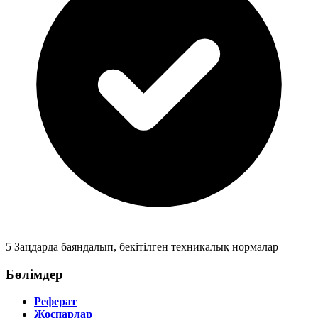
5
Заңдарда баяндалып, бекітілген техникалық нормалар
Бөлімдер
Реферат
Жоспарлар