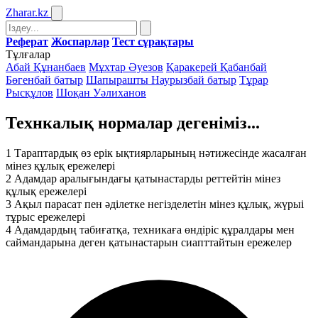
Zharar
.kz
Реферат
Жоспарлар
Тест сұрақтары
Тұлғалар
Абай Құнанбаев
Мұхтар Әуезов
Қаракерей Қабанбай
Бөгенбай батыр
Шапырашты Наурызбай батыр
Тұрар
Рысқұлов
Шоқан Уәлиханов
Технкалық нормалар дегеніміз...
1
Тараптардық өз ерік ықтиярларының нәтижесінде жасалған
мінез құлық ережелері
2
Адамдар аралығындағы қатынастарды реттейтін мінез
құлық ережелері
3
Ақыл парасат пен әділетке негізделетін мінез құлық, жүрыі
тұрыс ережелері
4
Адамдардың табиғатқа, техникаға өндіріс құралдары мен
саймандарына деген қатынастарын сиапттайтын ережелер