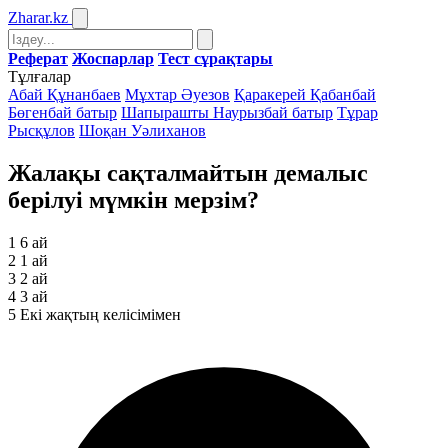
Zharar
.kz
Реферат
Жоспарлар
Тест сұрақтары
Тұлғалар
Абай Құнанбаев
Мұхтар Әуезов
Қаракерей Қабанбай
Бөгенбай батыр
Шапырашты Наурызбай батыр
Тұрар
Рысқұлов
Шоқан Уәлиханов
Жалақы сақталмайтын демалыс
берілуі мүмкін мерзім?
1
6 ай
2
1 ай
3
2 ай
4
3 ай
5
Екі жақтың келісімімен