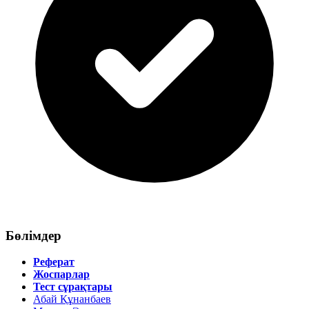
Бөлімдер
Реферат
Жоспарлар
Тест сұрақтары
Абай Құнанбаев