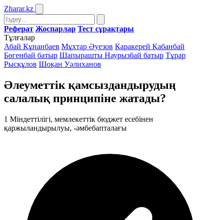
Zharar
.kz
Реферат
Жоспарлар
Тест сұрақтары
Тұлғалар
Абай Құнанбаев
Мұхтар Әуезов
Қаракерей Қабанбай
Бөгенбай батыр
Шапырашты Наурызбай батыр
Тұрар
Рысқұлов
Шоқан Уәлиханов
Әлеуметтік қамсыздандырудың
салалық принципіне жатады?
1
Міндеттілігі, мемлекеттік бюджет есебінен
қаржыландырылуы, -әмбебапталағы