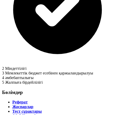
2
Міндеттілігі
3
Мемлекеттік бюджет есебінен қаржыландырылуы
4
әмбебаптылығы
5
Жалпыға бірдейлілігі
Бөлімдер
Реферат
Жоспарлар
Тест сұрақтары