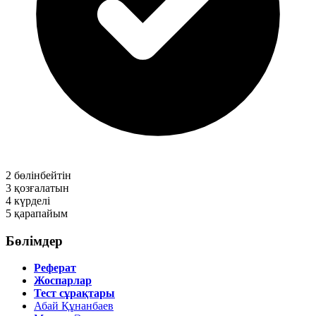
2
бөлінбейтін
3
қозғалатын
4
күрделі
5
қарапайым
Бөлімдер
Реферат
Жоспарлар
Тест сұрақтары
Абай Құнанбаев