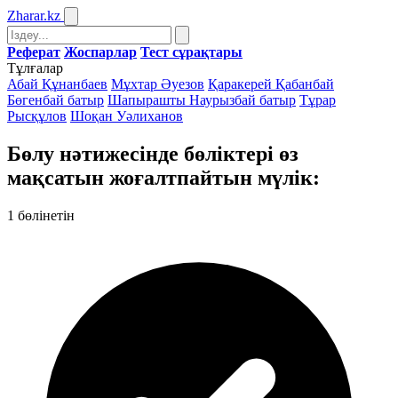
Zharar
.kz
Реферат
Жоспарлар
Тест сұрақтары
Тұлғалар
Абай Құнанбаев
Мұхтар Әуезов
Қаракерей Қабанбай
Бөгенбай батыр
Шапырашты Наурызбай батыр
Тұрар
Рысқұлов
Шоқан Уәлиханов
Бөлу нәтижесінде бөліктері өз
мақсатын жоғалтпайтын мүлік:
1
бөлінетін