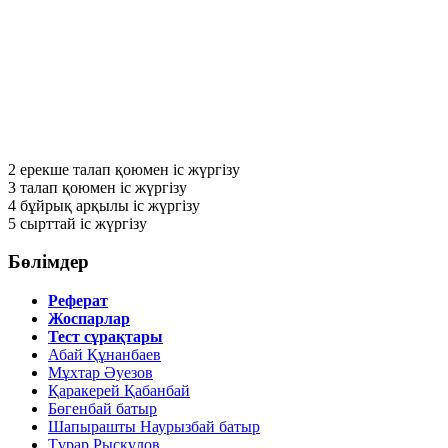
2
ерекше талап қоюмен іс жүргізу
3
талап қоюмен іс жүргізу
4
бұйрық арқылы іс жүргізу
5
сырттай іс жүргізу
Бөлімдер
Реферат
Жоспарлар
Тест сұрақтары
Абай Құнанбаев
Мұхтар Әуезов
Қаракерей Қабанбай
Бөгенбай батыр
Шапырашты Наурызбай батыр
Тұрар Рысқұлов