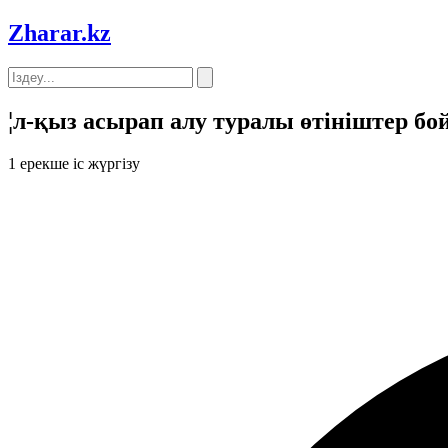
Zharar
.kz
¦л-қыз асырап алу туралы өтініштер бой
1
ерекше іс жүргізу