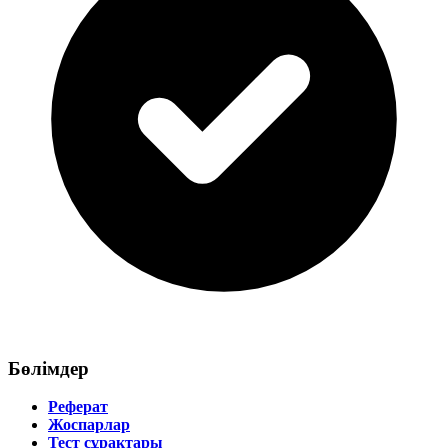
Бөлімдер
Реферат
Жоспарлар
Тест сұрақтары