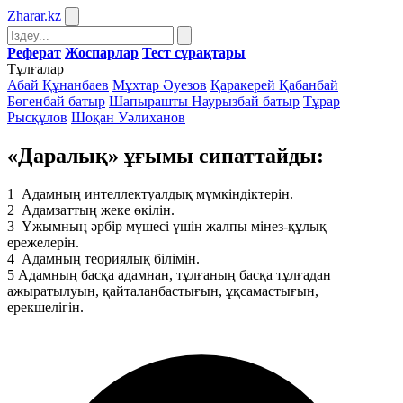
Zharar
.kz
Реферат
Жоспарлар
Тест сұрақтары
Тұлғалар
Абай Құнанбаев
Мұхтар Әуезов
Қаракерей Қабанбай
Бөгенбай батыр
Шапырашты Наурызбай батыр
Тұрар
Рысқұлов
Шоқан Уәлиханов
«Даралық» ұғымы сипаттайды:
1
Адамның интеллектуалдық мүмкіндіктерін.
2
Адамзаттың жеке өкілін.
3
Ұжымның әрбір мүшесі үшін жалпы мінез-құлық
ережелерін.
4
Адамның теориялық білімін.
5
Адамның басқа адамнан, тұлғаның басқа тұлғадан
ажыратылуын, қайталанбастығын, ұқсамастығын,
ерекшелігін.