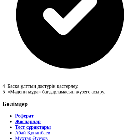
4
Басқа ұлттың дәстүрін қастерлеу.
5
«Мәдени мұра» бағдарламасын жүзеге асыру.
Бөлімдер
Реферат
Жоспарлар
Тест сұрақтары
Абай Құнанбаев
Мұхтар Әуезов