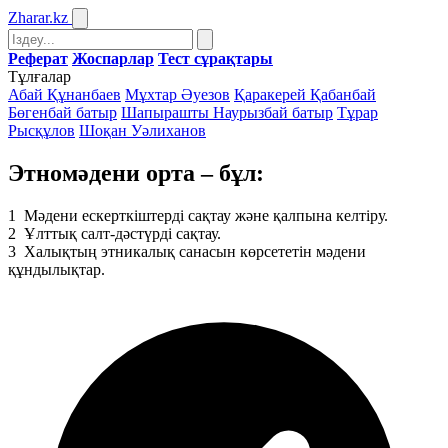
Zharar
.kz
Реферат
Жоспарлар
Тест сұрақтары
Тұлғалар
Абай Құнанбаев
Мұхтар Әуезов
Қаракерей Қабанбай
Бөгенбай батыр
Шапырашты Наурызбай батыр
Тұрар
Рысқұлов
Шоқан Уәлиханов
Этномәдени орта – бұл:
1
Мәдени ескерткіштерді сақтау және қалпына келтіру.
2
Ұлттық салт-дәстүрді сақтау.
3
Халықтың этникалық санасын көрсететін мәдени
құндылықтар.