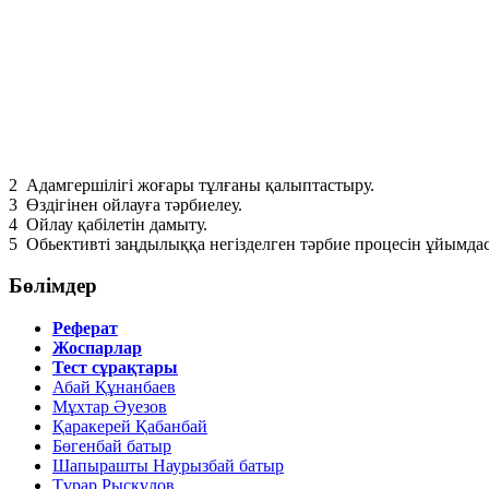
2
Адамгершілігі жоғары тұлғаны қалыптастыру.
3
Өздігінен ойлауға тәрбиелеу.
4
Ойлау қабілетін дамыту.
5
Обьективті заңдылыққа негізделген тәрбие процесін ұйымда
Бөлімдер
Реферат
Жоспарлар
Тест сұрақтары
Абай Құнанбаев
Мұхтар Әуезов
Қаракерей Қабанбай
Бөгенбай батыр
Шапырашты Наурызбай батыр
Тұрар Рысқұлов