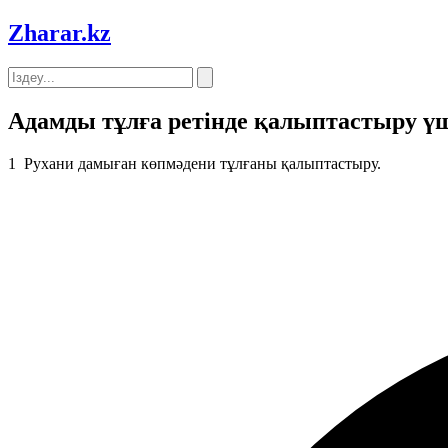
Zharar
.kz
Адамды тұлға ретінде қалыптастыру ү
1
Рухани дамыған көпмәдени тұлғаны қалыптастыру.