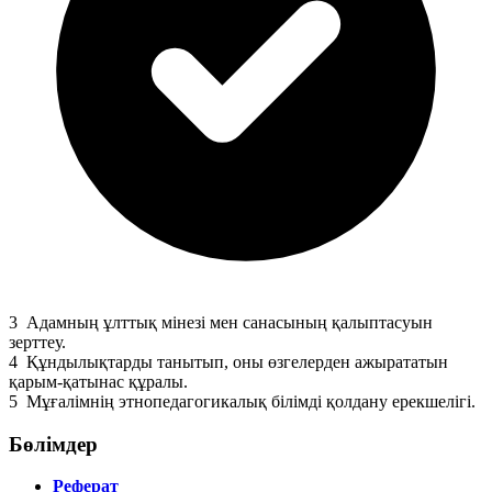
3
Адамның ұлттық мінезі мен санасының қалыптасуын
зерттеу.
4
Құндылықтарды танытып, оны өзгелерден ажырататын
қарым-қатынас құралы.
5
Мұғалімнің этнопедагогикалық білімді қолдану ерекшелігі.
Бөлімдер
Реферат