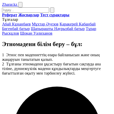
Zharar
.kz
Реферат
Жоспарлар
Тест сұрақтары
Тұлғалар
Абай Құнанбаев
Мұхтар Әуезов
Қаракерей Қабанбай
Бөгенбай батыр
Шапырашты Наурызбай батыр
Тұрар
Рысқұлов
Шоқан Уәлиханов
Этномәдени білім беру – бұл:
1
Этнос пен мәдениеттің өзара байланысын және оның
жаңаруын танытатын қалып.
2
Тұлғаны этномәдени ұқсастыру бағытын сақтауда ана
тіліне, дүниежүзілік мәдени құндылықтарды меңгертуге
бағытталған оқыту мен тәрбиелеу жүйесі.