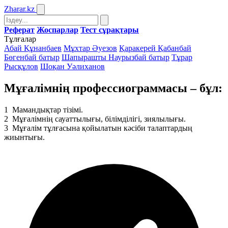
Zharar
.kz
Реферат
Жоспарлар
Тест сұрақтары
Тұлғалар
Абай Құнанбаев
Мұхтар Әуезов
Қаракерей Қабанбай
Бөгенбай батыр
Шапырашты Наурызбай батыр
Тұрар
Рысқұлов
Шоқан Уәлиханов
Мұғалімнің профессиограммасы – бұл:
1
Мамандықтар тізімі.
2
Мұғалімнің сауаттылығы, білімділігі, зиялылығы.
3
Мұғалім тұлғасына қойылатын кәсіби талаптардың
жиынтығы.