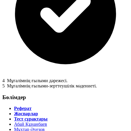
4
Мұғалімнің ғылыми дәрежесі.
5
Мұғалімнің ғылыми-зерттеушілік мәдениеті.
Бөлімдер
Реферат
Жоспарлар
Тест сұрақтары
Абай Құнанбаев
Мұхтар Әуезов