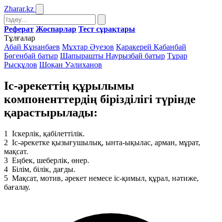
Zharar
.kz
Реферат
Жоспарлар
Тест сұрақтары
Тұлғалар
Абай Құнанбаев
Мұхтар Әуезов
Қаракерей Қабанбай
Бөгенбай батыр
Шапырашты Наурызбай батыр
Тұрар
Рысқұлов
Шоқан Уәлиханов
Іс-әрекеттің құрылымы
компоненттердің бірізділігі түрінде
қарастырылады:
1
Іскерлік, қабілеттілік.
2
Іс-әрекетке қызығушылық, ынта-ықылас, арман, мұрат,
мақсат.
3
Еңбек, шеберлік, өнер.
4
Білім, білік, дағды.
5
Мақсат, мотив, әрекет немесе іс-қимыл, құрал, нәтиже,
бағалау.