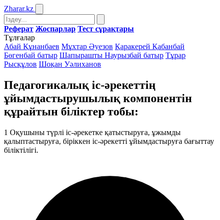
Zharar
.kz
Реферат
Жоспарлар
Тест сұрақтары
Тұлғалар
Абай Құнанбаев
Мұхтар Әуезов
Қаракерей Қабанбай
Бөгенбай батыр
Шапырашты Наурызбай батыр
Тұрар
Рысқұлов
Шоқан Уәлиханов
Педагогикалық іс-әрекеттің
ұйымдастырушылық компонентін
құрайтын біліктер тобы:
1
Оқушыны түрлі іс-әрекетке қатыстыруға, ұжымды
қалыптастыруға, біріккен іс-әрекетті ұйымдастыруға бағыттау
біліктілігі.