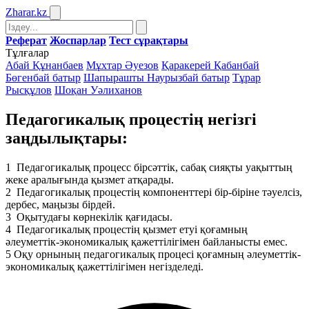
Zharar
.kz
Реферат
Жоспарлар
Тест сұрақтары
Тұлғалар
Абай Құнанбаев
Мұхтар Әуезов
Қаракерей Қабанбай
Бөгенбай батыр
Шапырашты Наурызбай батыр
Тұрар
Рысқұлов
Шоқан Уәлиханов
Педагогикалық процестің негізгі
заңдылықтары:
1
Педагогикалық процесс бірсәттік, сабақ сияқты уақыттың
жеке аралығында қызмет атқарады.
2
Педагогикалық процестің компоненттері бір-біріне тәуелсіз,
дербес, маңызы бірдей.
3
Оқытудағы көрнекілік қағидасы.
4
Педагогикалық процестің қызмет етуі қоғамның
әлеуметтік-экономикалық қажеттілігімен байланысты емес.
5
Оқу орнының педагогикалық процесі қоғамның әлеуметтік-
экономикалық қажеттілігімен негізделеді.