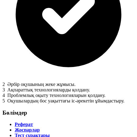
2
Әрбір оқушының жеке жұмысы.
3
Ақпараттық технологияларды қолдану.
4
Проблемлық оқыту технологияларын қолдану.
5
Оқушылардың бос уақыттағы іс-әрекетін ұйымдастыру.
Бөлімдер
Реферат
Жоспарлар
Тест сұрақтары