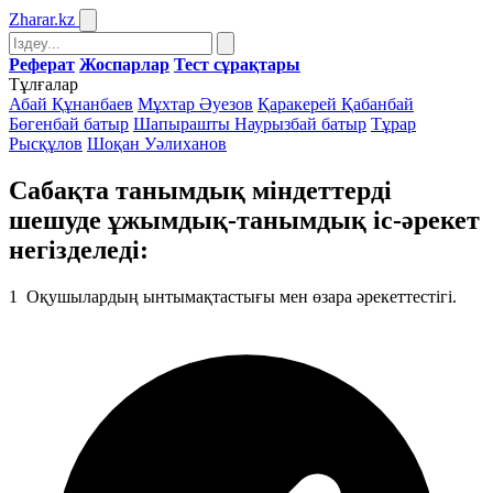
Zharar
.kz
Реферат
Жоспарлар
Тест сұрақтары
Тұлғалар
Абай Құнанбаев
Мұхтар Әуезов
Қаракерей Қабанбай
Бөгенбай батыр
Шапырашты Наурызбай батыр
Тұрар
Рысқұлов
Шоқан Уәлиханов
Сабақта танымдық міндеттерді
шешуде ұжымдық-танымдық іс-әрекет
негізделеді:
1
Оқушылардың ынтымақтастығы мен өзара әрекеттестігі.