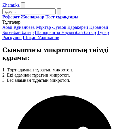
Zharar
.kz
Реферат
Жоспарлар
Тест сұрақтары
Тұлғалар
Абай Құнанбаев
Мұхтар Әуезов
Қаракерей Қабанбай
Бөгенбай батыр
Шапырашты Наурызбай батыр
Тұрар
Рысқұлов
Шоқан Уәлиханов
Сыныптағы микротоптың тиімді
құрамы:
1
Төрт адамнан тұратын микротоп.
2
Екі адамнан тұратын микротоп.
3
Бес адамнан тұратын микротоп.