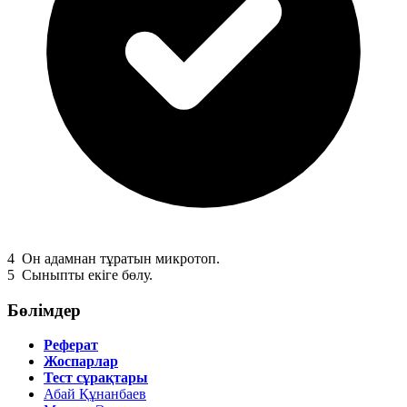
4
Он адамнан тұратын микротоп.
5
Сыныпты екіге бөлу.
Бөлімдер
Реферат
Жоспарлар
Тест сұрақтары
Абай Құнанбаев