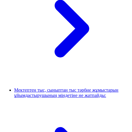
Мектептен тыс, сыныптан тыс тәрбие жұмыстарын
ұйымдастырушының міндетіне не жатпайды: