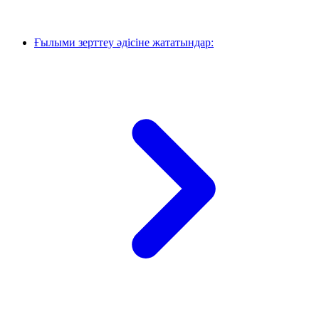
Ғылыми зерттеу әдісіне жататындар: