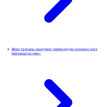
Жеке тұлғаны оқытумен тәрбиелеудің нәтижесі неге
байланысты емес: