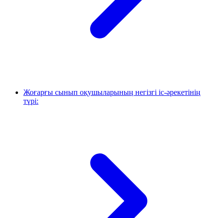
Жоғарғы сынып оқушыларының негізгі іс-әрекетінің
түрі: