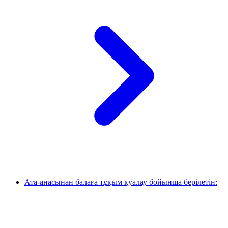
Ата-анасынан балаға тұқым қуалау бойынша берілетін: