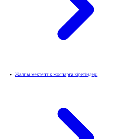
Жалпы мектептік жоспарға кіретіндер: