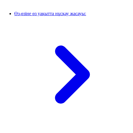
Өз-өзіне өз уақытта нұсқау жасауы: