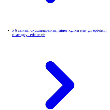
5-6 сынып оқушыларының мінез-құлқы мен үлгерімінің
төмендеу себептері: