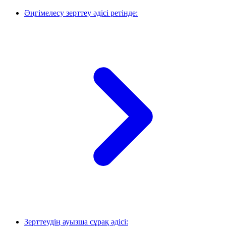
Әңгімелесу зерттеу әдісі ретінде:
Зерттеудің ауызша сұрақ әдісі: