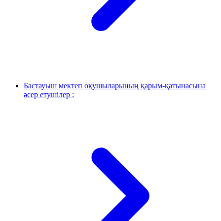
Бастауыш мектеп оқушыларының қарым-қатынасына
әсер етушілер :