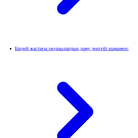
Бірдей жастағы оқушылардың даму деңгейі шамамен: