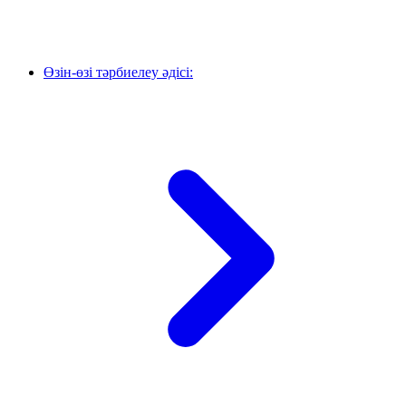
Өзін-өзі тәрбиелеу әдісі: