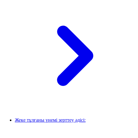
Жеке тұлғаны үнемі зерттеу әдісі: