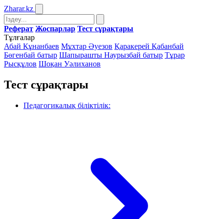
Zharar
.kz
Реферат
Жоспарлар
Тест сұрақтары
Тұлғалар
Абай Құнанбаев
Мұхтар Әуезов
Қаракерей Қабанбай
Бөгенбай батыр
Шапырашты Наурызбай батыр
Тұрар
Рысқұлов
Шоқан Уәлиханов
Тест сұрақтары
Педагогикалық біліктілік: