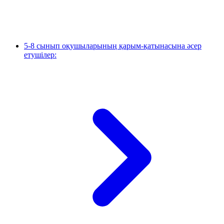
5-8 сынып оқушыларының қарым-қатынасына әсер
етушілер: