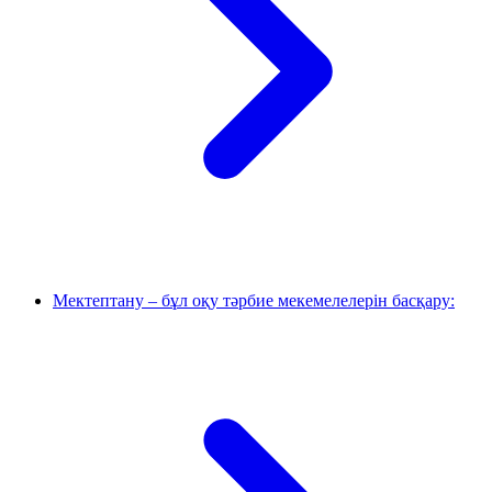
Мектептану – бұл оқу тәрбие мекемелелерін басқару: