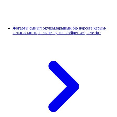
Жоғарғы сынып оқушыларының бір нәрсеге қарым-
қатынасының қалыптасуына көбірек әсер ететін :