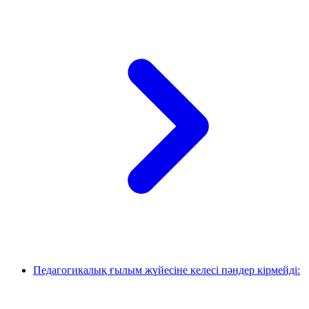
Педагогикалық ғылым жүйесіне келесі пәндер кірмейді: