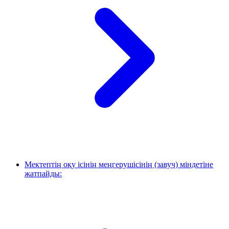
Мектептің оқу ісінің меңгерушісінің (завуч) міндетіне
жатпайды: