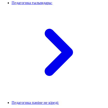
Педагогика ғылымдары:
Педагогика пәніне не кіреді: