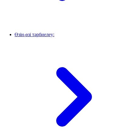
Өзін-өзі тәрбиелеу: