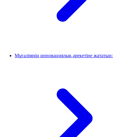
Мұғалімнің инновациялық әрекетіне жататын: