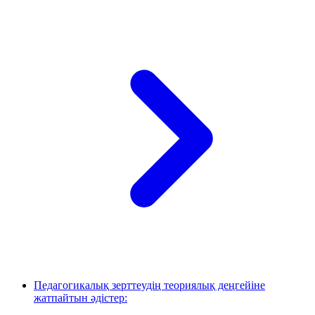
Педагогикалық зерттеудің теориялық деңгейіне
жатпайтын әдістер: