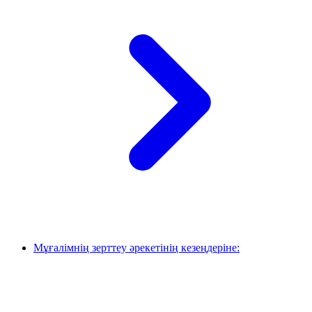
Мұғалімнің зерттеу әрекетінің кезеңдеріне: